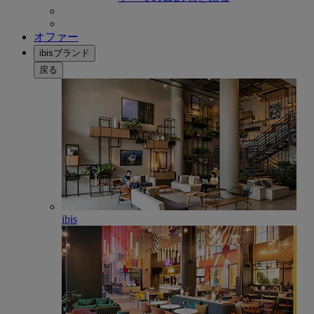
オファー
ibisブランド
戻る
ibis