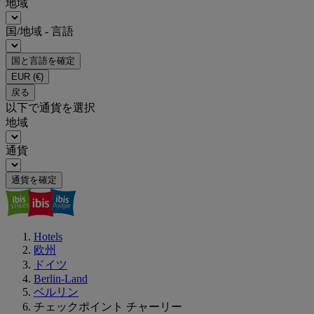
地域
国/地域 - 言語
国と言語を確定
EUR
(€)
戻る
以下で通貨を選択
地域
通貨
通貨を確定
Hotels
欧州
ドイツ
Berlin-Land
ベルリン
チェックポイント チャーリー