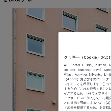
クッキー（Cookie）お
ALL、hotelF1、ibis、Pullman、N
Resorts、Business Travel、Mee
Villas、Activities & Even
（Accor）およびそのパートナ
スすることを希望します：(i)
するため（これを拒否することは
イズするため；(iii) ウェブサ
ックサービスに加入している場合
との連携を可能にするため；(v
ト広告を提供するため。お客様