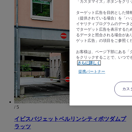
「カスタマイズ」ボタンをクリ
ターゲット広告を目的とした情
（提供されている場合）を「ハッ
イヤリティプログラムのデータ
でターゲット広告を表示するた
るデータと照合される場合があ
ゲット広告」の項目をご参照く
お客様は、ページ下部にある「
をクリックすることで、いつで
さらに詳しく
提携パートナー
カス
/ 5
イビスバジェットベルリンシティポツダムプ
ラッツ