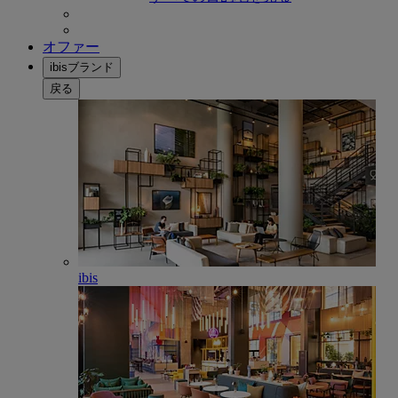
オファー
ibisブランド
戻る
ibis