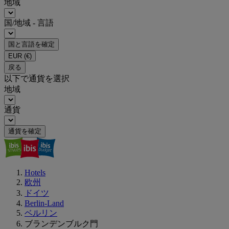
地域
国/地域 - 言語
国と言語を確定
EUR
(€)
戻る
以下で通貨を選択
地域
通貨
通貨を確定
Hotels
欧州
ドイツ
Berlin-Land
ベルリン
ブランデンブルク門