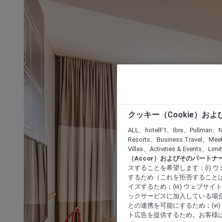
クッキー（Cookie）お
ALL、hotelF1、ibis、Pullman、N
Resorts、Business Travel、Mee
Villas、Activities & Even
（Accor）およびそのパートナ
スすることを希望します：(i)
するため（これを拒否することは
イズするため；(iii) ウェブサ
ックサービスに加入している場合
との連携を可能にするため；(v
ト広告を提供するため。お客様