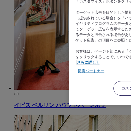
「カスタマイズ」ボタンをクリ
ターゲット広告を目的とした情
（提供されている場合）を「ハッ
イヤリティプログラムのデータ
でターゲット広告を表示するた
るデータと照合される場合があ
ゲット広告」の項目をご参照く
お客様は、ページ下部にある「
をクリックすることで、いつで
さらに詳しく
提携パートナー
カス
/ 5
イビス ベルリン ハウプトバーンホフ