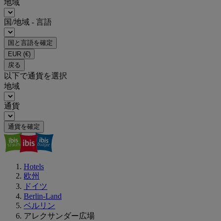
地域
国/地域 - 言語
国と言語を確定
EUR
(€)
戻る
以下で通貨を選択
地域
通貨
通貨を確定
Hotels
欧州
ドイツ
Berlin-Land
ベルリン
アレクサンダー広場