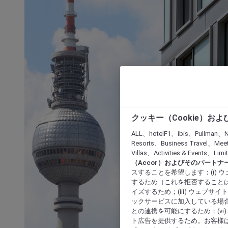
クッキー（Cookie）お
ALL、hotelF1、ibis、Pullman、N
Resorts、Business Travel、Mee
Villas、Activities & Even
（Accor）およびそのパートナ
スすることを希望します：(i)
するため（これを拒否することは
イズするため；(iii) ウェブサ
ックサービスに加入している場合
との連携を可能にするため；(v
ト広告を提供するため。お客様