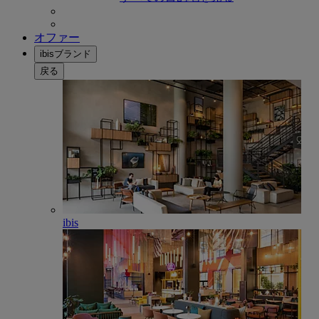
オファー
ibisブランド
戻る
ibis