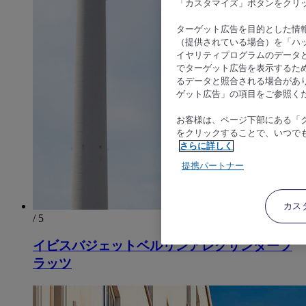
「カスタマイズ」ボタンをクリ
ターゲット広告を目的とした情
（提供されている場合）を「ハッ
イヤリティプログラムのデータ
でターゲット広告を表示するた
るデータと照合される場合があ
ゲット広告」の項目をご参照く
お客様は、ページ下部にある「
をクリックすることで、いつで
さらに詳しく
提携パートナー
カス
/ 5
イビスバジェットベルリンアレクサンダープ
ラッツ