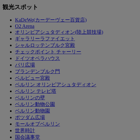
観光スポット
KaDeWe(カーデーヴェー百貨店)
O2 Arena
オリンピアシュタディオン(陸上競技場)
ギャラリーラファイエット
シャルロッテンブルク宮殿
チェックポイント チャーリー
ドイツオペラハウス
パリ広場
ブランデンブルク門
ベルビュー宮殿
ベルリン オリンピアシュタディオン
ベルリン テレビ塔
ベルリンの壁
ベルリン動物公園
ベルリン動物園
ポツダム広場
モールオブベルリン
世界時計
国会議事堂