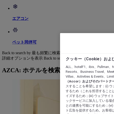
エアコン
ペット同伴可
Back to search by 最も頻繁に検索されています
詳細オプションを表示
Back to search by categories
クッキー（Cookie）お
ALL、hotelF1、ibis、Pullman、N
AZCA: ホテルを検索する
Resorts、Business Travel、Mee
Villas、Activities & Even
（Accor）およびそのパートナ
スすることを希望します：(i)
するため（これを拒否することは
イズするため；(iii) ウェブサ
ックサービスに加入している場合
との連携を可能にするため；(v
ト広告を提供するため。お客様