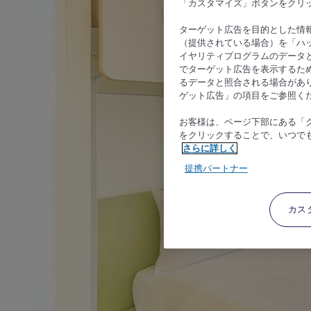
「カスタマイズ」ボタンをクリ
ターゲット広告を目的とした情
（提供されている場合）を「ハッ
イヤリティプログラムのデータ
でターゲット広告を表示するた
るデータと照合される場合があ
ゲット広告」の項目をご参照く
お客様は、ページ下部にある「
をクリックすることで、いつで
さらに詳しく
提携パートナー
カス