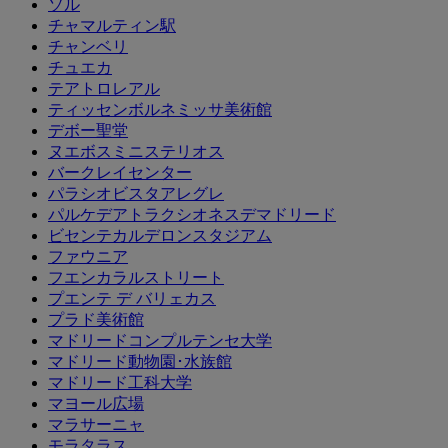
ソル
チャマルティン駅
チャンベリ
チュエカ
テアトロレアル
ティッセンボルネミッサ美術館
デボー聖堂
ヌエボスミニステリオス
バークレイセンター
パラシオビスタアレグレ
パルケデアトラクシオネスデマドリード
ビセンテカルデロンスタジアム
ファウニア
フエンカラルストリート
プエンテ デ バリェカス
プラド美術館
マドリードコンプルテンセ大学
マドリード動物園･水族館
マドリード工科大学
マヨール広場
マラサーニャ
モラタラス