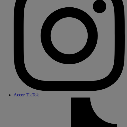
Accor TikTok