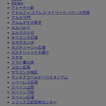
IFEMA
アトーチャ駅
アドルフォ スアレス マドリード バラハス空港
アルカラ門
アルムデナ大聖堂
エルパルド
エルラストロ
オリエンテ広場
カサデカンポ
カスティージャ広場
カステリャーナ大通り
カヤオ
クマと桑の木
コロン広場
サラマンカ地区
サンチアゴベルナベウスタジアム
シベーレス広場
スペイン上院
スペイン下院
スペイン広場
ソフィア王妃芸術センター