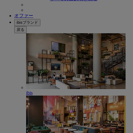
オファー
ibisブランド
戻る
ibis