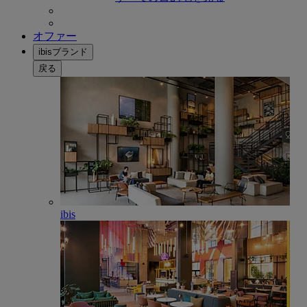
オファー
ibisブランド
戻る
ibis