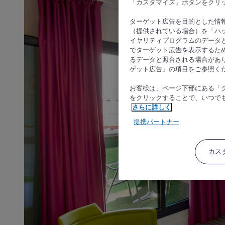
「カスタマイズ」ボタンをクリ
ターゲット広告を目的とした情
（提供されている場合）を「ハッ
イヤリティプログラムのデータ
でターゲット広告を表示するた
るデータと照合される場合があ
ゲット広告」の項目をご参照く
お客様は、ページ下部にある「
をクリックすることで、いつで
さらに詳しく
提携パートナー
カス