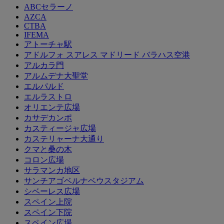
ABCセラーノ
AZCA
CTBA
IFEMA
アトーチャ駅
アドルフォ スアレス マドリード バラハス空港
アルカラ門
アルムデナ大聖堂
エルパルド
エルラストロ
オリエンテ広場
カサデカンポ
カスティージャ広場
カステリャーナ大通り
クマと桑の木
コロン広場
サラマンカ地区
サンチアゴベルナベウスタジアム
シベーレス広場
スペイン上院
スペイン下院
スペイン広場