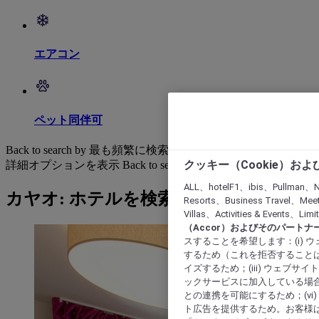
エアコン
ペット同伴可
Back to search by 最も頻繁に検索されています
クッキー（Cookie）お
詳細オプションを表示
Back to search by categories
ALL、hotelF1、ibis、Pullman、N
カヤオ: ホテルを検索する
Resorts、Business Travel、Mee
Villas、Activities & Even
（Accor）およびそのパートナ
スすることを希望します：(i)
するため（これを拒否することは
イズするため；(iii) ウェブサ
ックサービスに加入している場合
との連携を可能にするため；(v
ト広告を提供するため。お客様