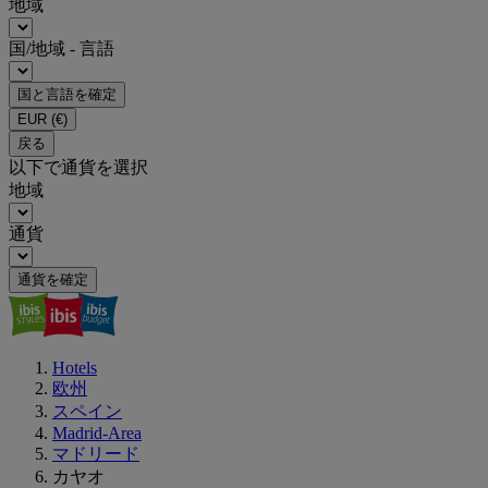
地域
国/地域 - 言語
国と言語を確定
EUR
(€)
戻る
以下で通貨を選択
地域
通貨
通貨を確定
Hotels
欧州
スペイン
Madrid-Area
マドリード
カヤオ