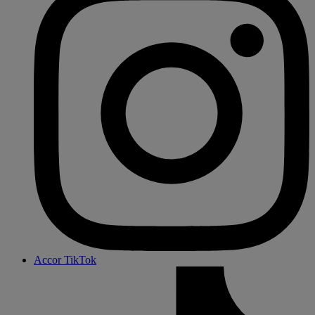
Accor TikTok