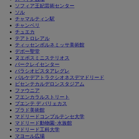
ソフィア王妃芸術センター
ソル
チャマルティン駅
チャンベリ
チュエカ
テアトロレアル
ティッセンボルネミッサ美術館
デボー聖堂
ヌエボスミニステリオス
バークレイセンター
パラシオビスタアレグレ
パルケデアトラクシオネスデマドリード
ビセンテカルデロンスタジアム
ファウニア
フエンカラルストリート
プエンテ デ バリェカス
プラド美術館
マドリードコンプルテンセ大学
マドリード動物園･水族館
マドリード工科大学
マヨール広場