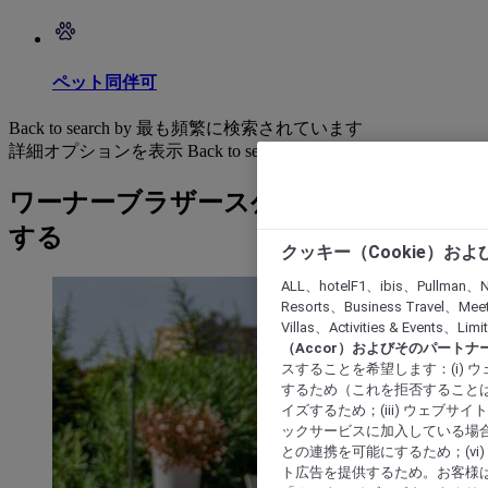
ペット同伴可
Back to search by 最も頻繁に検索されています
詳細オプションを表示
Back to search by categories
ワーナーブラザース公園: ホテルを検索
する
クッキー（Cookie）お
ALL、hotelF1、ibis、Pullman、N
Resorts、Business Travel、Mee
Villas、Activities & Even
（Accor）およびそのパートナ
スすることを希望します：(i)
するため（これを拒否することは
イズするため；(iii) ウェブサ
ックサービスに加入している場合
との連携を可能にするため；(v
ト広告を提供するため。お客様