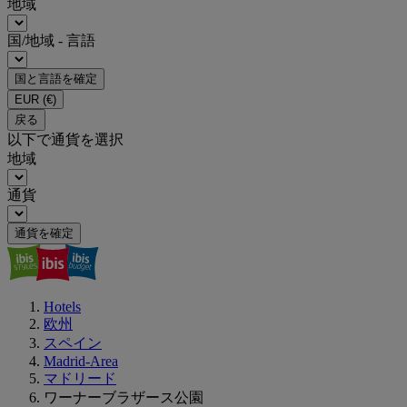
地域
国/地域 - 言語
国と言語を確定
EUR
(€)
戻る
以下で通貨を選択
地域
通貨
通貨を確定
Hotels
欧州
スペイン
Madrid-Area
マドリード
ワーナーブラザース公園