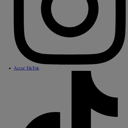
Accor TikTok