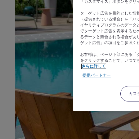
「カスタマイズ」ボタンをクリ
ターゲット広告を目的とした情
（提供されている場合）を「ハッ
イヤリティプログラムのデータ
でターゲット広告を表示するた
るデータと照合される場合があ
ゲット広告」の項目をご参照く
お客様は、ページ下部にある「
をクリックすることで、いつで
さらに詳しく
提携パートナー
カス