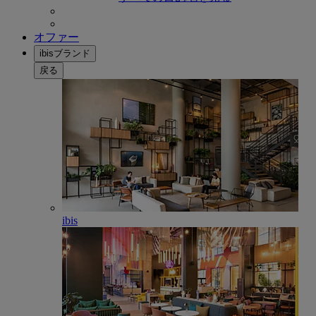
オファー
ibisブランド
戻る
ibis