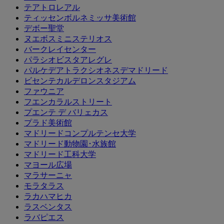
テアトロレアル
ティッセンボルネミッサ美術館
デボー聖堂
ヌエボスミニステリオス
バークレイセンター
パラシオビスタアレグレ
パルケデアトラクシオネスデマドリード
ビセンテカルデロンスタジアム
ファウニア
フエンカラルストリート
プエンテ デ バリェカス
プラド美術館
マドリードコンプルテンセ大学
マドリード動物園･水族館
マドリード工科大学
マヨール広場
マラサーニャ
モラタラス
ラカハマヒカ
ラスベンタス
ラバピエス