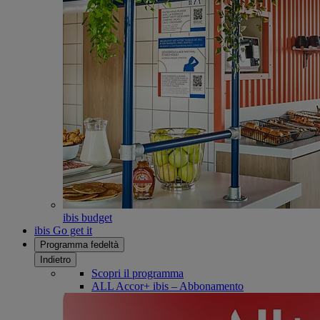
ibis budget
ibis Go get it
Programma fedeltà
Indietro
Scopri il programma
ALL Accor+ ibis – Abbonamento