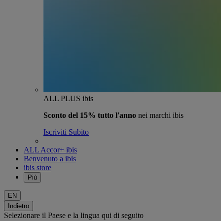
ALL PLUS ibis
Sconto del 15% tutto l'anno
nei marchi ibis
Iscriviti Subito
ALL Accor+ ibis
Benvenuto a ibis
ibis store
Più
EN
Indietro
Selezionare il Paese e la lingua qui di seguito