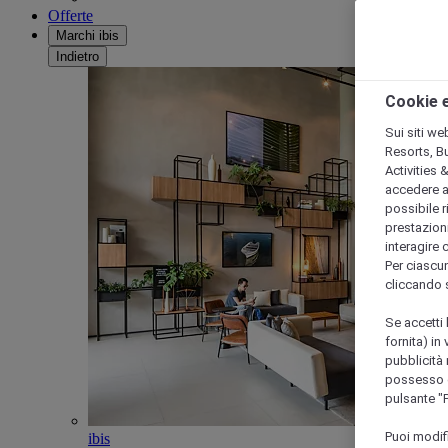
Offerte
Marchi ibis
Indietro
Cookie e
Sui siti we
Resorts, B
Activities 
accedere a i
possibile ri
prestazioni
interagire 
Per ciascun
cliccando 
Se accetti 
fornita) in
pubblicità 
possesso di
pulsante "
Puoi modif
ibis