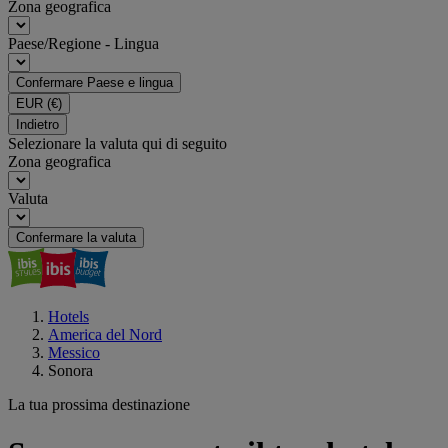
Zona geografica
Paese/Regione - Lingua
Confermare Paese e lingua
EUR
(€)
Indietro
Selezionare la valuta qui di seguito
Zona geografica
Valuta
Confermare la valuta
Hotels
America del Nord
Messico
Sonora
La tua prossima destinazione