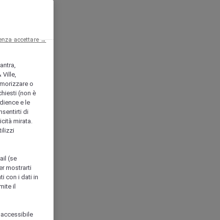
enza accettare →
antra,
Ville,
morizzare o
chiesti (non è
udience e le
nsentirti di
icità mirata.
ilizzi
ail (se
er mostrarti
i con i dati in
ite il
 accessibile