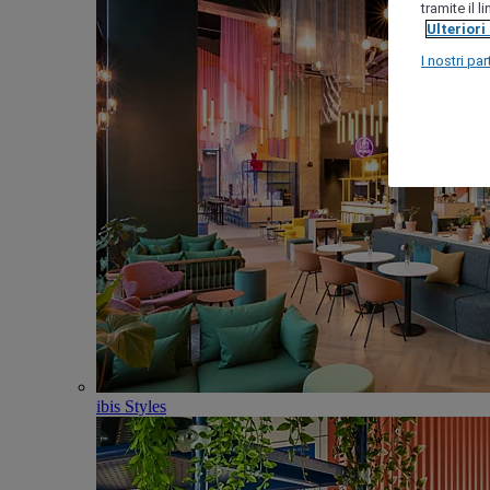
tramite il 
Ulteriori
I nostri par
ibis Styles