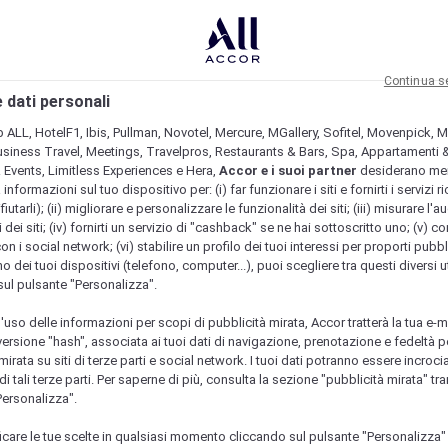
Continua s
 dati personali
b ALL, HotelF1, Ibis, Pullman, Novotel, Mercure, MGallery, Sofitel, Movenpick, M
usiness Travel, Meetings, Travelpros, Restaurants & Bars, Spa, Appartamenti & 
& Events, Limitless Experiences e Hera,
Accor e i suoi partner
desiderano me
nformazioni sul tuo dispositivo per: (i) far funzionare i siti e fornirti i servizi ri
fiutarli); (ii) migliorare e personalizzare le funzionalità dei siti; (iii) misurare l'a
 dei siti; (iv) fornirti un servizio di "cashback" se ne hai sottoscritto uno; (v) co
con i social network; (vi) stabilire un profilo dei tuoi interessi per proporti pubbl
o dei tuoi dispositivi (telefono, computer...), puoi scegliere tra questi diversi ut
sul pulsante "Personalizza".
l'uso delle informazioni per scopi di pubblicità mirata, Accor tratterà la tua e-m
 versione "hash", associata ai tuoi dati di navigazione, prenotazione e fedeltà p
mirata su siti di terze parti e social network. I tuoi dati potranno essere incrociat
 tali terze parti. Per saperne di più, consulta la sezione "pubblicità mirata" tram
Personalizza".
icare le tue scelte in qualsiasi momento cliccando sul pulsante "Personalizza"