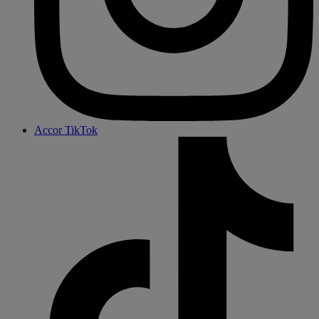
Accor TikTok