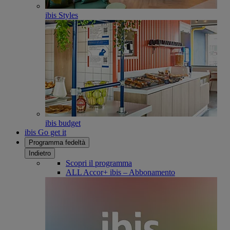
ibis Styles
ibis budget
ibis Go get it
Programma fedeltà
Indietro
Scopri il programma
ALL Accor+ ibis – Abbonamento