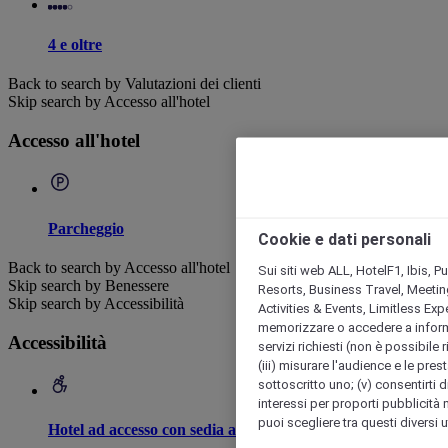
4 e oltre
Back to search by Valutazioni dei clienti
Skip search by Accesso all'hotel
Accesso all'hotel
Parcheggio
Cookie e dati personali
Back to search by Accesso all'hotel
Sui siti web ALL, HotelF1, Ibis, 
Skip search by Benessere
Resorts, Business Travel, Meetin
Skip search by Accessibilità
Activities & Events, Limitless Ex
memorizzare o accedere a informazio
Accessibilità
servizi richiesti (non è possibile ri
(iii) misurare l'audience e le prest
sottoscritto uno; (v) consentirti di
interessi per proporti pubblicità 
puoi scegliere tra questi diversi 
Hotel ad accesso con sedia a rotelle