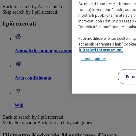
Se accetti l'uso delle informazion
Back to search by Accessibilità
fornita) in versione "hash", assoc
Skip search by I più ricercati
mostrarti pubblicità mirata su siti
incrociati con i dati in possesso d
I più ricercati
"pubblicità mirata" tramite il pul
Puoi modificare le tue scelte in
accessibile tramite il link "Cooki
Ulteriori informazioni
Animali di compagnia ammessi
I nostri partner
Pers
Aria condizionata
Wifi
Back to search by I più ricercati
Vedi altre opzioni
Back to search by categories
Distretto Federale Messicano: Cerca