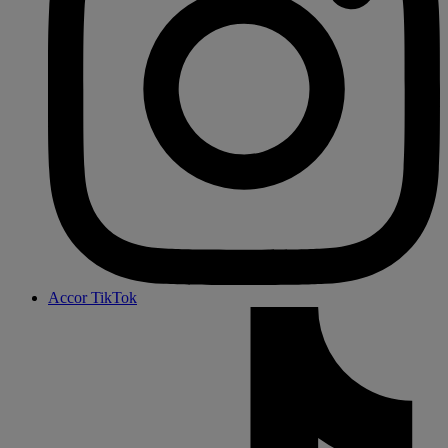
Accor TikTok