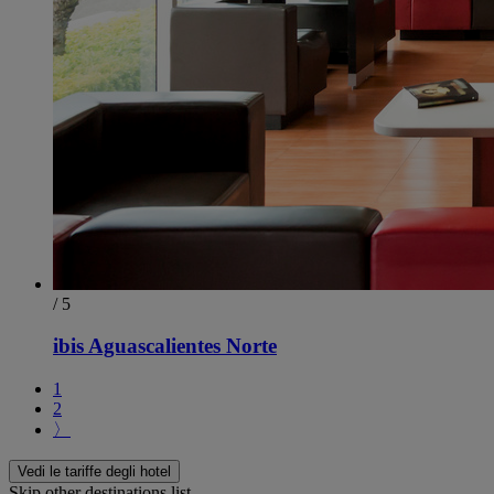
/ 5
ibis Aguascalientes Norte
1
2
〉
Vedi le tariffe degli hotel
Skip other destinations list