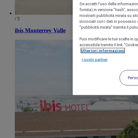
Se accetti l'uso delle informazion
fornita) in versione "hash", assoc
mostrarti pubblicità mirata su siti
/ 5
incrociati con i dati in possesso d
"pubblicità mirata" tramite il pul
ibis Monterrey Valle
Puoi modificare le tue scelte in
accessibile tramite il link "Cooki
Ulteriori informazioni
I nostri partner
Pers