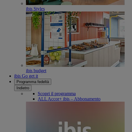
ibis Styles
ibis budget
ibis Go get it
Programma fedeltà
Indietro
Scopri il programma
ALL Accor+ ibis – Abbonamento