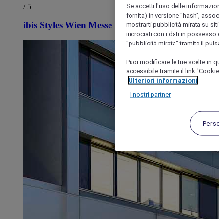
Se accetti l'uso delle informazion
/ 5
fornita) in versione "hash", assoc
ibis Styles Wien Messe Prater
mostrarti pubblicità mirata su siti
incrociati con i dati in possesso d
"pubblicità mirata" tramite il pul
Puoi modificare le tue scelte in
accessibile tramite il link "Cooki
Ulteriori informazioni
I nostri partner
Pers