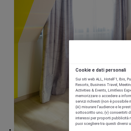
Cookie e dati personali
Sui siti web ALL, HotelF1, Ibis, 
Resorts, Business Travel, Meetin
Activities & Events, Limitless Ex
memorizzare o accedere a informazio
servizi richiesti (non è possibile ri
(iii) misurare l'audience e le prest
sottoscritto uno; (v) consentirti di
interessi per proporti pubblicità 
puoi scegliere tra questi diversi 