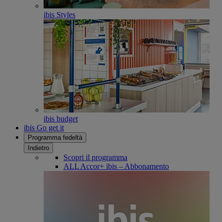
ibis Styles
ibis budget
ibis Go get it
Programma fedeltà
Indietro
Scopri il programma
ALL Accor+ ibis – Abbonamento