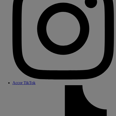
Accor TikTok