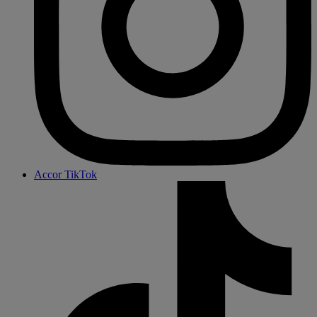
Accor TikTok