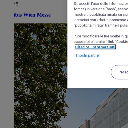
Se accetti l'uso delle informazion
/ 5
fornita) in versione "hash", assoc
ibis Wien Messe
mostrarti pubblicità mirata su siti
incrociati con i dati in possesso d
"pubblicità mirata" tramite il pul
Puoi modificare le tue scelte in
accessibile tramite il link "Cooki
Ulteriori informazioni
I nostri partner
Pers