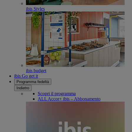
ibis Styles
ibis budget
ibis Go get it
Programma fedeltà
Indietro
Scopri il programma
ALL Accor+ ibis – Abbonamento