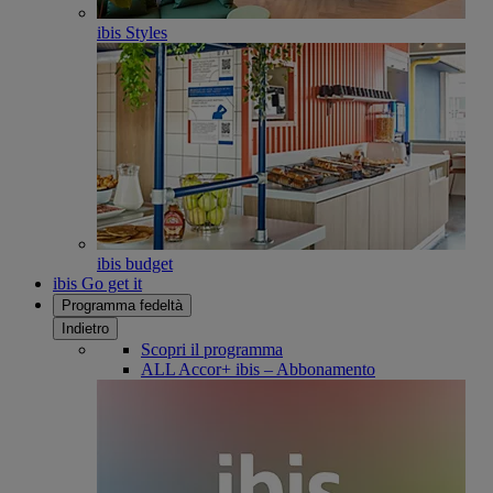
ibis Styles
ibis budget
ibis Go get it
Programma fedeltà
Indietro
Scopri il programma
ALL Accor+ ibis – Abbonamento