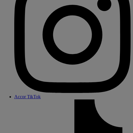
Accor TikTok