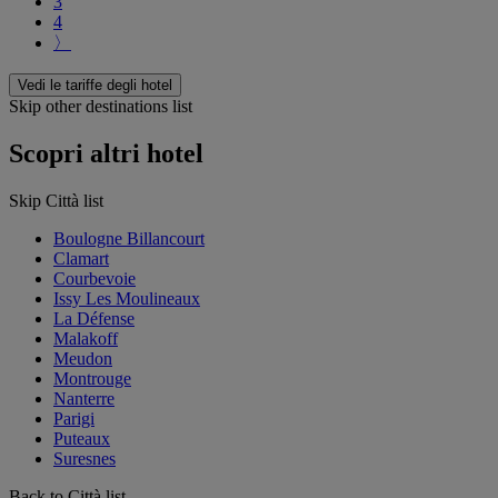
3
4
〉
Vedi le tariffe degli hotel
Skip other destinations list
Scopri altri hotel
Skip Città list
Boulogne Billancourt
Clamart
Courbevoie
Issy Les Moulineaux
La Défense
Malakoff
Meudon
Montrouge
Nanterre
Parigi
Puteaux
Suresnes
Back to Città list