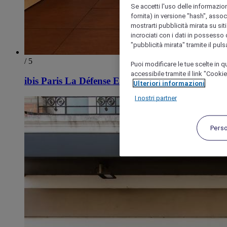
Se accetti l'uso delle informazion
fornita) in versione "hash", assoc
mostrarti pubblicità mirata su siti
incrociati con i dati in possesso d
"pubblicità mirata" tramite il pul
/ 5
Puoi modificare le tue scelte in
accessibile tramite il link "Cooki
ibis Paris La Défense Esplanade
Ulteriori informazioni
I nostri partner
Pers