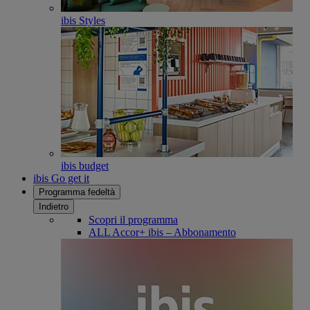
ibis Styles
ibis budget
ibis Go get it
Programma fedeltà
Indietro
Scopri il programma
ALL Accor+ ibis – Abbonamento