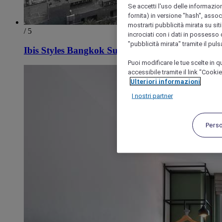
Se accetti l'uso delle informazion
fornita) in versione "hash", assoc
mostrarti pubblicità mirata su siti
/ 5
incrociati con i dati in possesso d
"pubblicità mirata" tramite il pul
Ibis Styles Bangkok Sukhumvit
Puoi modificare le tue scelte in
accessibile tramite il link "Cooki
Ulteriori informazioni
I nostri partner
Pers