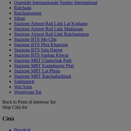
Ospedale Internazionale Yanhee International
Ratchada
Ratchaprasong
Silom
Stazione Airport Rail Link Lat Krabang
Stazione Airport Rail Link Makkasan
Stazione Airport Rail Link Ratchaprarop
Stazione BTS Mo Chit
Stazione BTS Phra Khanong
Stazione BTS Sala Daeng
Stazione BTS Saphan Khwai
Stazione MRT Chatuchak Park
Stazione MRT Kamphaeng Phet
Stazione MRT Lat Phrao
Stazione MRT Ratchadaphisek
Sukhumvit
Wat Arun
Wongwian Yai
Back to Punti di interesse list
Skip Città list
Città
Bangkok