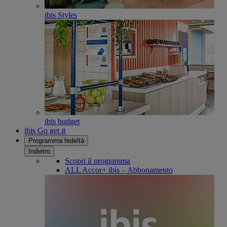
ibis Styles
ibis budget
ibis Go get it
Programma fedeltà
Indietro
Scopri il programma
ALL Accor+ ibis – Abbonamento