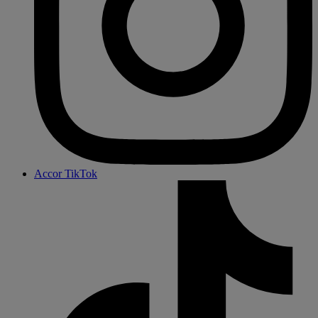
Accor TikTok