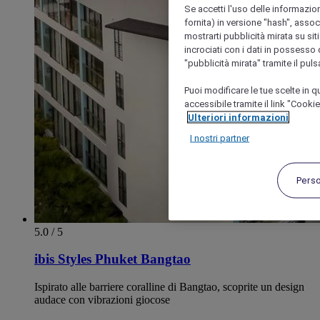
Se accetti l'uso delle informazion
fornita) in versione "hash", assoc
mostrarti pubblicità mirata su siti
incrociati con i dati in possesso d
"pubblicità mirata" tramite il pul
Puoi modificare le tue scelte in
accessibile tramite il link "Cooki
Ulteriori informazioni
I nostri partner
Pers
5.0 / 5
ibis Styles Phuket Bangtao
Ispirato alle barriere coralline di Bangtao, scoprite un design
audace con vibrazioni giocose