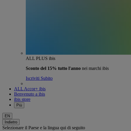
ALL PLUS ibis
Sconto del 15% tutto l'anno
nei marchi ibis
Iscriviti Subito
ALL Accor+ ibis
Benvenuto a ibis
ibis store
Più
EN
Indietro
Selezionare il Paese e la lingua qui di seguito