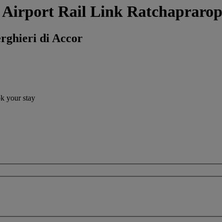
ne Airport Rail Link Ratchapraro
erghieri di Accor
ok your stay