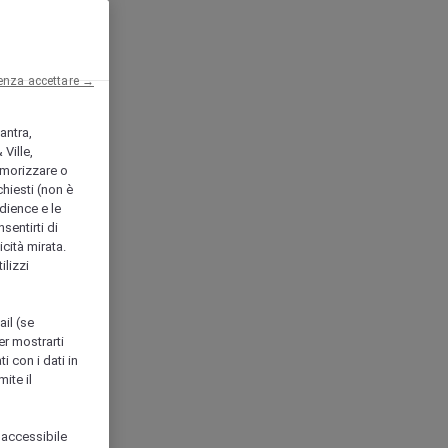
enza accettare →
antra,
Ville,
morizzare o
chiesti (non è
udience e le
nsentirti di
icità mirata.
ilizzi
ail (se
er mostrarti
i con i dati in
ite il
 accessibile