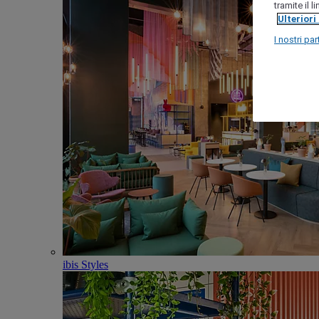
tramite il 
Ulteriori
I nostri par
ibis Styles