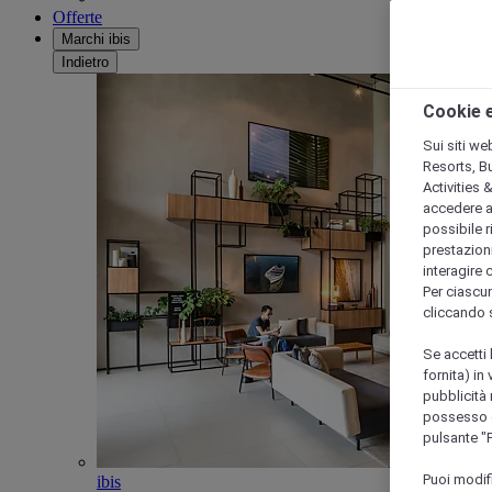
Offerte
Marchi ibis
Indietro
Cookie e
Sui siti we
Resorts, B
Activities 
accedere a i
possibile ri
prestazioni
interagire 
Per ciascun
cliccando 
Se accetti 
fornita) in
pubblicità 
possesso di
pulsante "
Puoi modif
ibis