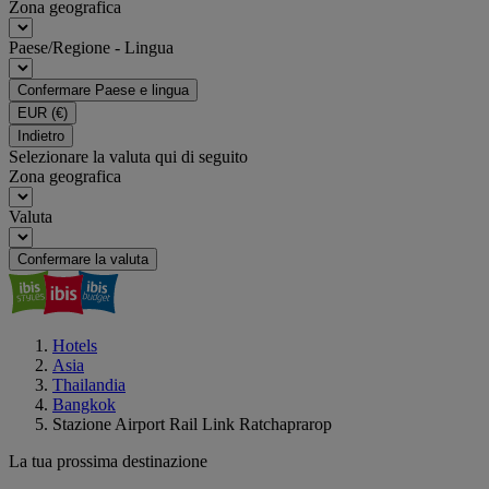
Zona geografica
Paese/Regione - Lingua
Confermare Paese e lingua
EUR
(€)
Indietro
Selezionare la valuta qui di seguito
Zona geografica
Valuta
Confermare la valuta
Hotels
Asia
Thailandia
Bangkok
Stazione Airport Rail Link Ratchaprarop
La tua prossima destinazione