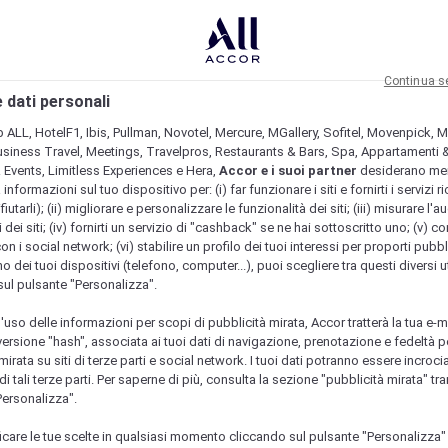
Continua s
 dati personali
b ALL, HotelF1, Ibis, Pullman, Novotel, Mercure, MGallery, Sofitel, Movenpick, M
usiness Travel, Meetings, Travelpros, Restaurants & Bars, Spa, Appartamenti & 
& Events, Limitless Experiences e Hera,
Accor e i suoi partner
desiderano me
nformazioni sul tuo dispositivo per: (i) far funzionare i siti e fornirti i servizi ri
fiutarli); (ii) migliorare e personalizzare le funzionalità dei siti; (iii) misurare l'a
 dei siti; (iv) fornirti un servizio di "cashback" se ne hai sottoscritto uno; (v) co
con i social network; (vi) stabilire un profilo dei tuoi interessi per proporti pubbl
o dei tuoi dispositivi (telefono, computer...), puoi scegliere tra questi diversi ut
sul pulsante "Personalizza".
l'uso delle informazioni per scopi di pubblicità mirata, Accor tratterà la tua e-m
 versione "hash", associata ai tuoi dati di navigazione, prenotazione e fedeltà p
mirata su siti di terze parti e social network. I tuoi dati potranno essere incrociat
 tali terze parti. Per saperne di più, consulta la sezione "pubblicità mirata" tram
Personalizza".
icare le tue scelte in qualsiasi momento cliccando sul pulsante "Personalizza"