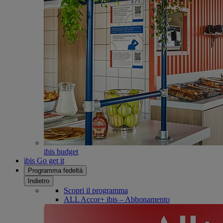
ibis budget
ibis Go get it
Programma fedeltà
Indietro
Scopri il programma
ALL Accor+ ibis – Abbonamento