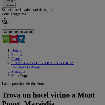
EUR
(€)
Indietro
Selezionare la valuta qui di seguito
Zona geografica
Valuta
Confermare la valuta
Hotels
Europa
Francia
PROVENZA-ALPI-COSTA AZZURRA
Bouches Du Rhône
Marsiglia
Mont Puget
La tua prossima destinazione
Trova un hotel vicino a Mont
Puget, Marsiglia