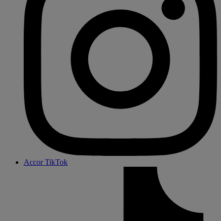
Accor TikTok