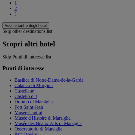
1
2
〉
Vedi le tariffe degli hotel
Skip other destinations list
Scopri altri hotel
Skip Punti di interesse list
Punti di interesse
Basilica di Notre-Dame-de-la-Garde
Calanco di Morgiou
Castellane
Castello d'if
Duomo di Marsiglia
Fort Saint-Jean
Musée Cantini
Musée d'Histoire di Marsiglia
Musée des Beaux-Arts di Marsiglia
Osservatorio di Marsiglia
Parc Borély