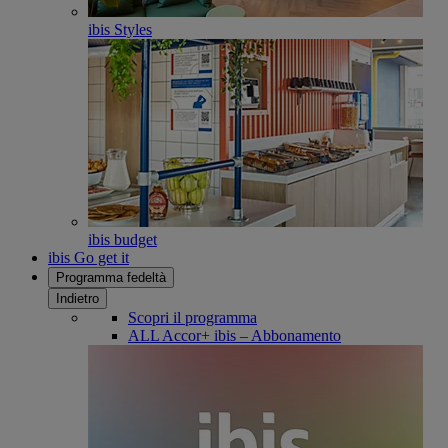
ibis Styles
ibis budget
ibis Go get it
Programma fedeltà
Indietro
Scopri il programma
ALL Accor+ ibis – Abbonamento