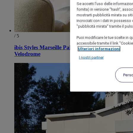
Se accetti l'uso delle informazion
fornita) in versione "hash", assoc
mostrarti pubblicità mirata su siti
incrociati con i dati in possesso d
"pubblicità mirata" tramite il pul
/ 5
Puoi modificare le tue scelte in
accessibile tramite il link "Cooki
ibis Styles Marseille Palais des Congres
Ulteriori informazioni
Velodrome
I nostri partner
Pers