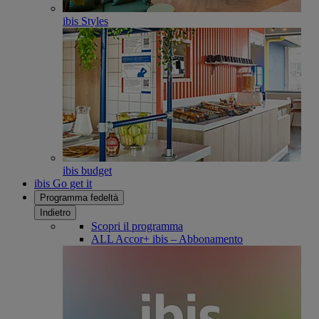
ibis Styles
ibis budget
ibis Go get it
Programma fedeltà
Indietro
Scopri il programma
ALL Accor+ ibis – Abbonamento