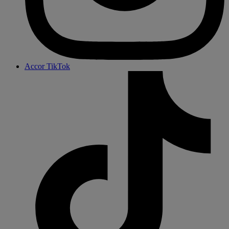
Accor TikTok