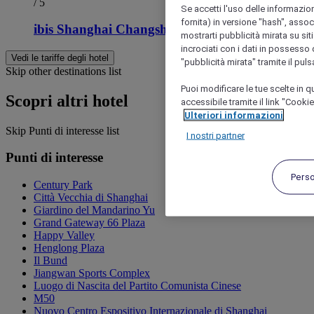
/ 5
Se accetti l'uso delle informazion
fornita) in versione "hash", assoc
ibis Shanghai Changshou Road Hotel
mostrarti pubblicità mirata su siti
incrociati con i dati in possesso d
Vedi le tariffe degli hotel
"pubblicità mirata" tramite il pul
Skip other destinations list
Puoi modificare le tue scelte in
Scopri altri hotel
accessibile tramite il link "Cooki
Ulteriori informazioni
Skip Punti di interesse list
I nostri partner
Punti di interesse
Pers
Century Park
Città Vecchia di Shanghai
Giardino del Mandarino Yu
Grand Gateway 66 Plaza
Happy Valley
Henglong Plaza
Il Bund
Jiangwan Sports Complex
Luogo di Nascita del Partito Comunista Cinese
M50
Nuovo Centro Espositivo Internazionale di Shanghai