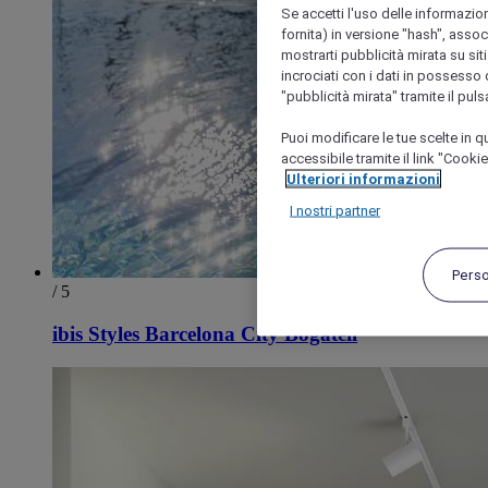
Se accetti l'uso delle informazion
fornita) in versione "hash", assoc
mostrarti pubblicità mirata su siti
incrociati con i dati in possesso d
"pubblicità mirata" tramite il pul
Puoi modificare le tue scelte in
accessibile tramite il link "Cooki
Ulteriori informazioni
I nostri partner
Pers
/ 5
ibis Styles Barcelona City Bogatell