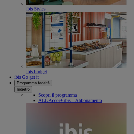
ibis Styles
ibis budget
ibis Go get it
Programma fedeltà
Indietro
Scopri il programma
ALL Accor+ ibis – Abbonamento