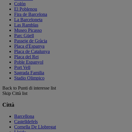
Colón
El Poblenou
Fira de Barcelona
La Barceloneta
Las Ramblas
Museo Picasso
Parc Güell
Passeig de Gràcia
Plaça d'Espanya
Plaça de Catalunya
Plaça del Rei
Poble Espanyol
Port Vell
Sagrada Familia
Stadio Olimpico
Back to Punti di interesse list
Skip Città list
Città
Barcellona
Castelldefels
Cornella De Llobregat