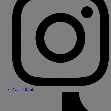
Accor TikTok