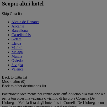
Scopri altri hotel
Skip Città list
Alcala de Henares
Alicante
Barcellona
Castelldefels
Getafe
Lleida
Madrid
Malaga
Murcia
Oviedo
Siviglia
Valence
Back to Città list
Mostra altro (9)
Back to other destinations list
Posizionato idealmente nel centro della città o vicino alla stazione o all
per la tua prossima vacanza o viaggio di lavoro a Cornella De
Llobregat. Vedi la lista degli hotel ibis in Cornella De Llobregat con
tutte le nostre offerte e promozioni per il weekend.