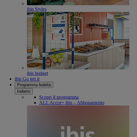
ibis Styles
ibis budget
ibis Go get it
Programma fedeltà
Indietro
Scopri il programma
ALL Accor+ ibis – Abbonamento