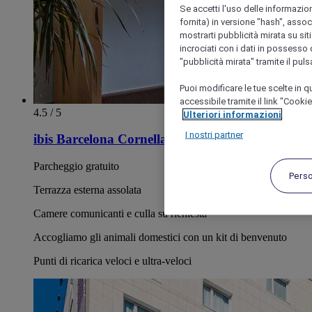
Se accetti l'uso delle informazion
fornita) in versione "hash", assoc
mostrarti pubblicità mirata su siti
incrociati con i dati in possesso d
"pubblicità mirata" tramite il pul
Puoi modificare le tue scelte in
accessibile tramite il link "Cooki
4.5 / 5
Ulteriori informazioni
I nostri partner
ibis Barcelona Cornella
Parcheggio gratuito
Pers
Terrazza esterna assolata
Camere comunicanti e culla su richiesta
Accogliamo gli animali domestici con un kit di benvenuto
Punti di ricarica veloci e ultra-veloci