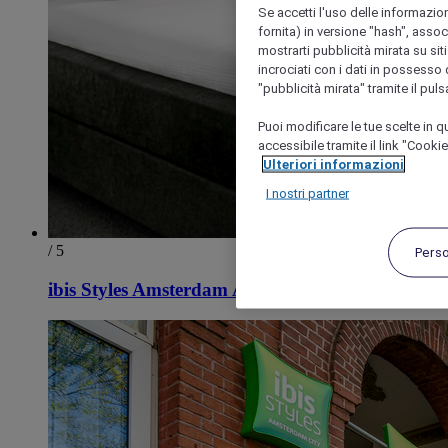
Se accetti l'uso delle informazion
fornita) in versione "hash", assoc
mostrarti pubblicità mirata su siti
incrociati con i dati in possesso d
"pubblicità mirata" tramite il pul
Puoi modificare le tue scelte in
accessibile tramite il link "Cooki
Ulteriori informazioni
I nostri partner
/ 5
Pers
ibis Styles Amsterdam Amstel