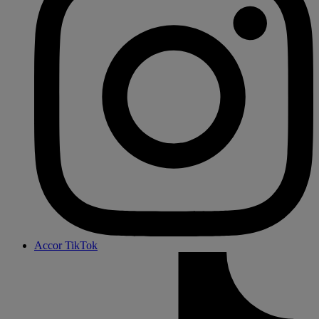
Accor TikTok