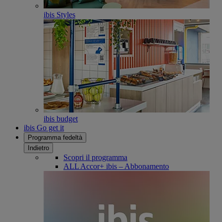
ibis Styles
ibis budget
ibis Go get it
Programma fedeltà
Indietro
Scopri il programma
ALL Accor+ ibis – Abbonamento