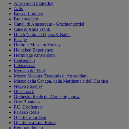
Amsterdam Sloterdijk
Artis
Bos en Lommer
Buitenveldert
Canali di Amsterdam - Grachtengordel
Casa di Anna Frank
Dutch National Opera & Ballet
Escape
Harbour Museum Society
Heineken Experience
Hermitage Amsterdam
Leidseplein
Leidsestraat
Mercato dei Fiori
Museo Madame Tussauds di Amsterdam
Museo della Canapa, della Marijuana e dell'Hashish
Negen Straatjes
Oosterpark
Orchestra Reale del Concertgebouw
Orto Botanico
P.C. Hooftstraat
Palazzo Reale
Quartiere Jordaan
Quartiere a Luci Rosse
Rembrandtplein