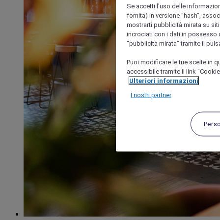
Se accetti l'uso delle informazion
fornita) in versione "hash", assoc
mostrarti pubblicità mirata su siti
incrociati con i dati in possesso d
"pubblicità mirata" tramite il pul
Puoi modificare le tue scelte in
accessibile tramite il link "Cooki
Ulteriori informazioni
I nostri partner
Pers