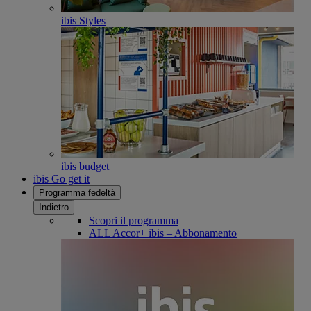
ibis Styles
ibis budget
ibis Go get it
Programma fedeltà
Indietro
Scopri il programma
ALL Accor+ ibis – Abbonamento