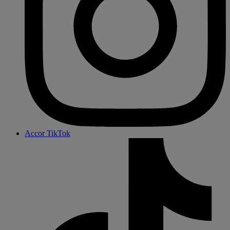
Accor TikTok