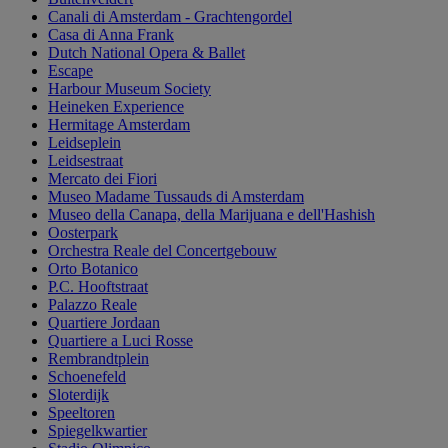
Canali di Amsterdam - Grachtengordel
Casa di Anna Frank
Dutch National Opera & Ballet
Escape
Harbour Museum Society
Heineken Experience
Hermitage Amsterdam
Leidseplein
Leidsestraat
Mercato dei Fiori
Museo Madame Tussauds di Amsterdam
Museo della Canapa, della Marijuana e dell'Hashish
Oosterpark
Orchestra Reale del Concertgebouw
Orto Botanico
P.C. Hooftstraat
Palazzo Reale
Quartiere Jordaan
Quartiere a Luci Rosse
Rembrandtplein
Schoenefeld
Sloterdijk
Speeltoren
Spiegelkwartier