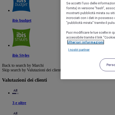
Se accetti l'uso delle informazion
fornita) in versione "hash", assoc
mostrarti pubblicità mirata su siti
incrociati con i dati in possesso d
ibis budget
"pubblicità mirata" tramite il pul
Puoi modificare le tue scelte in
accessibile tramite il link "Cooki
Ulteriori informazioni
I nostri partner
ibis Styles
Pers
Back to search by Marchi
Skip search by Valutazioni dei clienti
Valutazioni dei clienti
3 e oltre