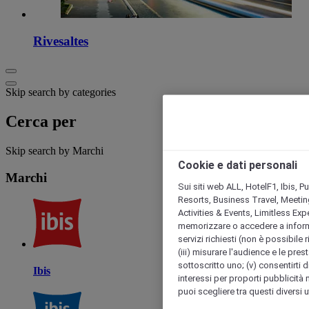
Rivesaltes
Skip search by categories
Cerca per
Skip search by Marchi
Cookie e dati personali
Marchi
Sui siti web ALL, HotelF1, Ibis, 
Resorts, Business Travel, Meetin
Activities & Events, Limitless Ex
memorizzare o accedere a informazio
servizi richiesti (non è possibile ri
(iii) misurare l'audience e le prest
sottoscritto uno; (v) consentirti di
Ibis
interessi per proporti pubblicità 
puoi scegliere tra questi diversi 