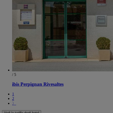
/ 5
ibis Perpignan Rivesaltes
1
2
〉
Vedi le tariffe degli hotel