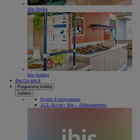
ibis Styles
ibis budget
ibis Go get it
Programma fedeltà
Indietro
Scopri il programma
ALL Accor+ ibis – Abbonamento