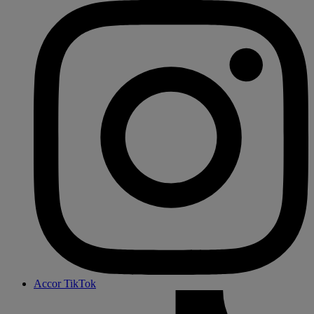
Accor TikTok