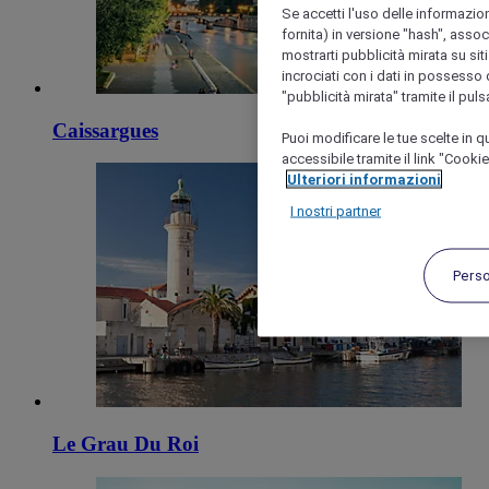
Se accetti l'uso delle informazion
fornita) in versione "hash", assoc
mostrarti pubblicità mirata su siti
incrociati con i dati in possesso d
"pubblicità mirata" tramite il pul
Caissargues
Puoi modificare le tue scelte in
accessibile tramite il link "Cooki
Ulteriori informazioni
I nostri partner
Pers
Le Grau Du Roi