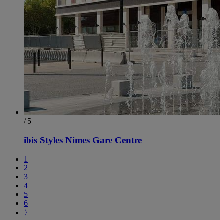
/ 5
ibis Styles Nimes Gare Centre
1
2
3
4
5
6
〉