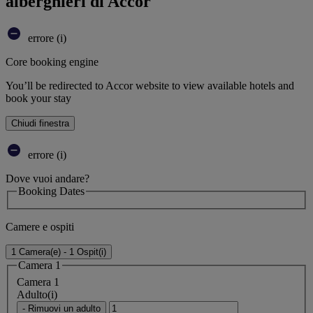
alberghieri di Accor
errore (i)
Core booking engine
You’ll be redirected to Accor website to view available hotels and
book your stay
Chiudi finestra
errore (i)
Dove vuoi andare?
Booking Dates
Camere e ospiti
1 Camera(e) - 1 Ospit(i)
Camera 1
Camera 1
Adulto(i)
- Rimuovi un adulto