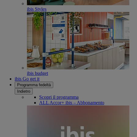
ibis Styles
ibis budget
ibis Go get it
Programma fedeltà
Indietro
Scopri il programma
ALL Accor+ ibis – Abbonamento