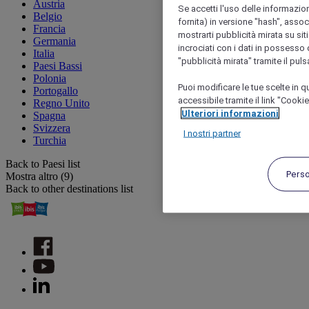
Austria
Se accetti l'uso delle informazion
Belgio
fornita) in versione "hash", assoc
Francia
mostrarti pubblicità mirata su siti
Germania
incrociati con i dati in possesso d
Italia
"pubblicità mirata" tramite il pul
Paesi Bassi
Polonia
Puoi modificare le tue scelte in
Portogallo
accessibile tramite il link "Cooki
Regno Unito
Ulteriori informazioni
Spagna
Svizzera
I nostri partner
Turchia
Back to Paesi list
Pers
Mostra altro (9)
Back to other destinations list