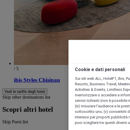
/ 5
Cookie e dati personali
Sui siti web ALL, HotelF1, Ibis, 
ibis Styles Chisinau
Resorts, Business Travel, Meetin
Activities & Events, Limitless Ex
Vedi le tariffe degli hotel
memorizzare o accedere a informazio
Skip other destinations list
servizi richiesti (non è possibile ri
(iii) misurare l'audience e le prest
Scopri altri hotel
sottoscritto uno; (v) consentirti di
interessi per proporti pubblicità 
Skip Paesi list
puoi scegliere tra questi diversi 