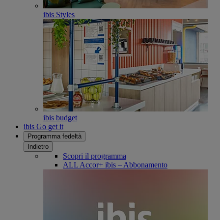
ibis Styles
ibis budget
ibis Go get it
Programma fedeltà
Indietro
Scopri il programma
ALL Accor+ ibis – Abbonamento