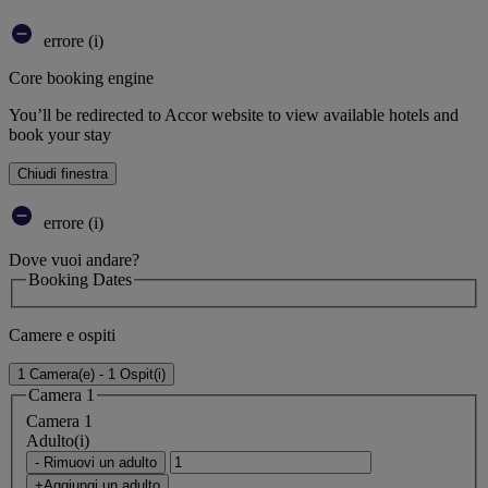
errore (i)
Core booking engine
You’ll be redirected to Accor website to view available hotels and
book your stay
Chiudi finestra
errore (i)
Dove vuoi andare?
Booking Dates
Camere e ospiti
1 Camera(e) - 1 Ospit(i)
Camera 1
Camera 1
Adulto(i)
- Rimuovi un adulto
+Aggiungi un adulto