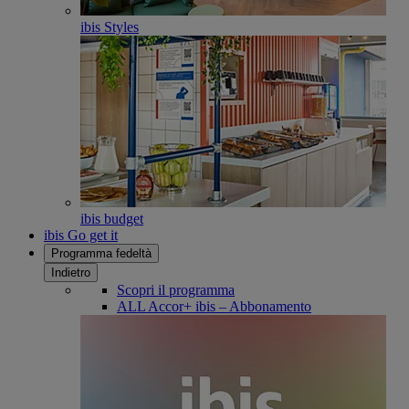
ibis Styles
ibis budget
ibis Go get it
Programma fedeltà
Indietro
Scopri il programma
ALL Accor+ ibis – Abbonamento