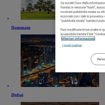
Se accetti l'uso delle informazion
fornita) in versione "hash", assoc
mostrarti pubblicità mirata su siti
incrociati con i dati in possesso d
"pubblicità mirata" tramite il pul
Dammam
Puoi modificare le tue scelte in
accessibile tramite il link "Cooki
Ulteriori informazioni
I nostri partner
Pers
Dubai