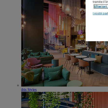
tramite il 
Ulteriori
I nostri par
ibis Styles