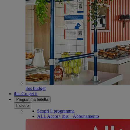
ibis budget
ibis Go get it
Programma fedeltà
Indietro
Scopri il programma
ALL Accor+ ibis – Abbonamento