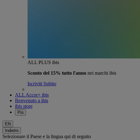
ALL PLUS ibis
Sconto del 15% tutto l'anno
nei marchi ibis
Iscriviti Subito
ALL Accor+ ibis
Benvenuto a ibis
ibis store
Più
EN
Indietro
Selezionare il Paese e la lingua qui di seguito