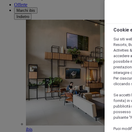
Offerte
Marchi ibis
Indietro
Cookie e
Sui siti we
Resorts, B
Activities 
accedere a i
possibile ri
prestazioni
interagire 
Per ciascun
cliccando 
Se accetti 
fornita) in
pubblicità 
possesso di
pulsante "
Puoi modif
ibis