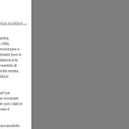
enza accettare →
antra,
Ville,
morizzare o
chiesti (non è
udience e le
nsentirti di
icità mirata.
ilizzi
ail (se
er mostrarti
i con i dati in
ite il
 accessibile