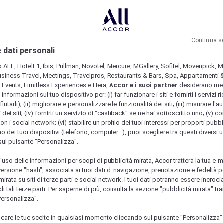
Continua s
 dati personali
b ALL, HotelF1, Ibis, Pullman, Novotel, Mercure, MGallery, Sofitel, Movenpick, M
usiness Travel, Meetings, Travelpros, Restaurants & Bars, Spa, Appartamenti & 
& Events, Limitless Experiences e Hera,
Accor e i suoi partner
desiderano me
nformazioni sul tuo dispositivo per: (i) far funzionare i siti e fornirti i servizi ri
fiutarli); (ii) migliorare e personalizzare le funzionalità dei siti; (iii) misurare l'a
 dei siti; (iv) fornirti un servizio di "cashback" se ne hai sottoscritto uno; (v) co
con i social network; (vi) stabilire un profilo dei tuoi interessi per proporti pubbl
o dei tuoi dispositivi (telefono, computer...), puoi scegliere tra questi diversi ut
sul pulsante "Personalizza".
l'uso delle informazioni per scopi di pubblicità mirata, Accor tratterà la tua e-m
 versione "hash", associata ai tuoi dati di navigazione, prenotazione e fedeltà p
mirata su siti di terze parti e social network. I tuoi dati potranno essere incrociat
 tali terze parti. Per saperne di più, consulta la sezione "pubblicità mirata" tram
Personalizza".
icare le tue scelte in qualsiasi momento cliccando sul pulsante "Personalizza"