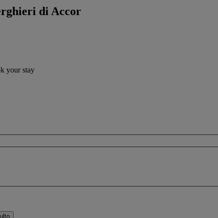
erghieri di Accor
ok your stay
ulto