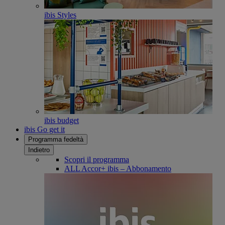
ibis Styles
ibis budget
ibis Go get it
Programma fedeltà
Indietro
Scopri il programma
ALL Accor+ ibis – Abbonamento