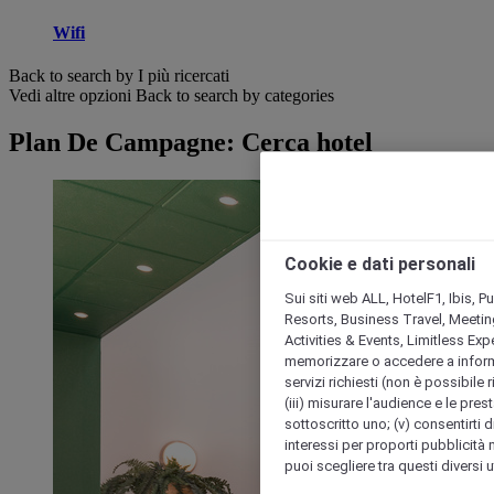
Wifi
Back to search by I più ricercati
Vedi altre opzioni
Back to search by categories
Plan De Campagne: Cerca hotel
Cookie e dati personali
Sui siti web ALL, HotelF1, Ibis, 
Resorts, Business Travel, Meetin
Activities & Events, Limitless Ex
memorizzare o accedere a informazio
servizi richiesti (non è possibile ri
(iii) misurare l'audience e le prest
sottoscritto uno; (v) consentirti di
interessi per proporti pubblicità 
puoi scegliere tra questi diversi 