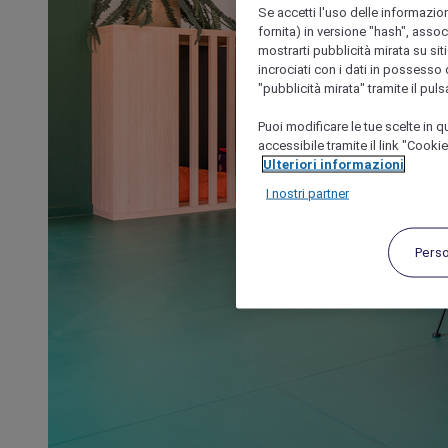
Se accetti l'uso delle informazion
fornita) in versione "hash", assoc
mostrarti pubblicità mirata su siti
incrociati con i dati in possesso d
"pubblicità mirata" tramite il pul
Puoi modificare le tue scelte in
accessibile tramite il link "Cooki
Ulteriori informazioni
I nostri partner
Pers