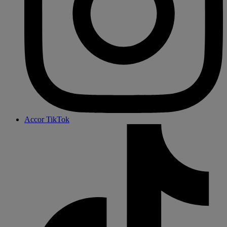
Accor TikTok