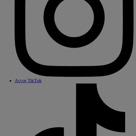
Accor TikTok