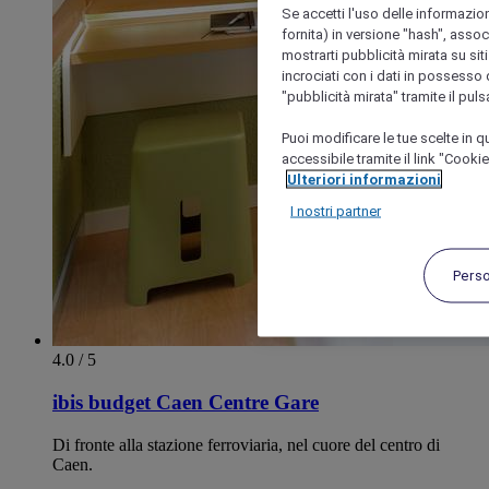
Se accetti l'uso delle informazion
fornita) in versione "hash", assoc
mostrarti pubblicità mirata su siti
incrociati con i dati in possesso d
"pubblicità mirata" tramite il pul
Puoi modificare le tue scelte in
accessibile tramite il link "Cooki
Ulteriori informazioni
I nostri partner
Pers
4.0 / 5
ibis budget Caen Centre Gare
Di fronte alla stazione ferroviaria, nel cuore del centro di
Caen.