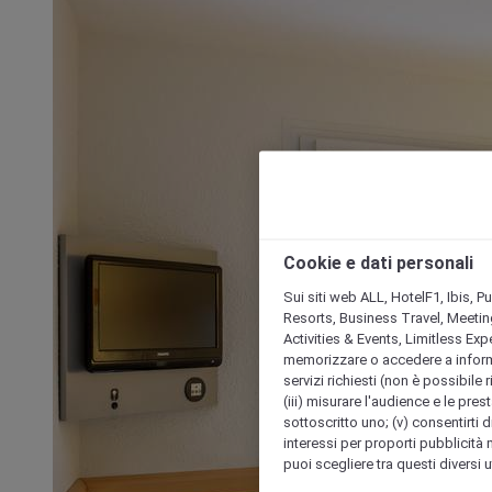
Cookie e dati personali
Sui siti web ALL, HotelF1, Ibis, 
Resorts, Business Travel, Meetin
Activities & Events, Limitless Ex
memorizzare o accedere a informazio
servizi richiesti (non è possibile ri
(iii) misurare l'audience e le prest
sottoscritto uno; (v) consentirti di
interessi per proporti pubblicità 
puoi scegliere tra questi diversi 