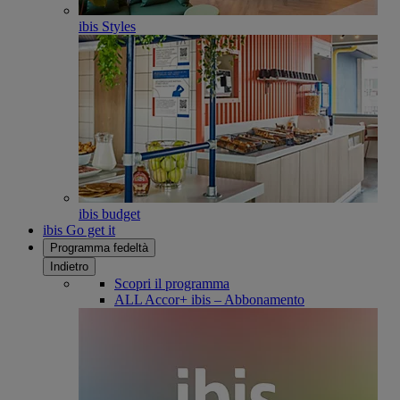
ibis Styles
ibis budget
ibis Go get it
Programma fedeltà
Indietro
Scopri il programma
ALL Accor+ ibis – Abbonamento