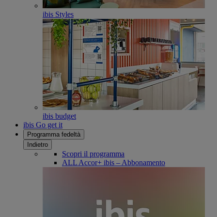
ibis Styles
ibis budget
ibis Go get it
Programma fedeltà
Indietro
Scopri il programma
ALL Accor+ ibis – Abbonamento