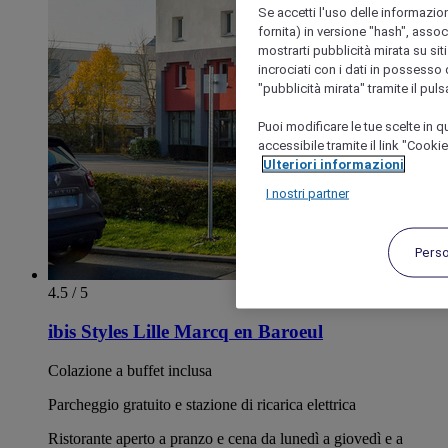
Se accetti l'uso delle informazion
fornita) in versione "hash", assoc
mostrarti pubblicità mirata su siti
incrociati con i dati in possesso d
"pubblicità mirata" tramite il pul
Puoi modificare le tue scelte in
accessibile tramite il link "Cooki
Ulteriori informazioni
I nostri partner
Pers
4.5 / 5
ibis Styles Lille Marcq en Baroeul
Colazione a buffet inclusa
Parcheggio gratuito e stazione di ricarica elettrica
Ristorante aperto a pranzo e cena da lunedì a giovedì e a