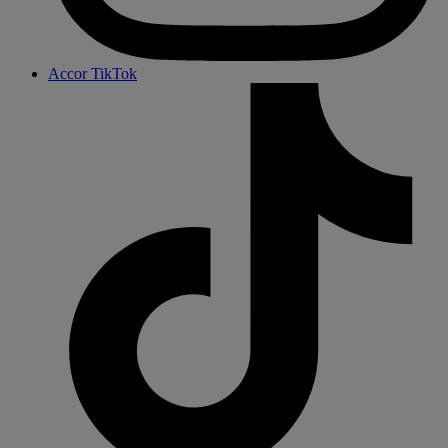
Accor TikTok