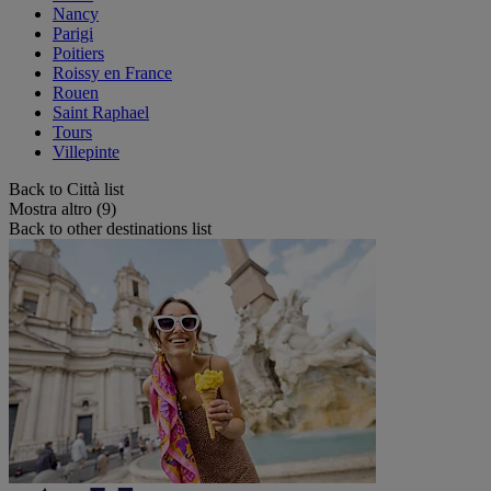
Nancy
Parigi
Poitiers
Roissy en France
Rouen
Saint Raphael
Tours
Villepinte
Back to Città list
Mostra altro (9)
Back to other destinations list