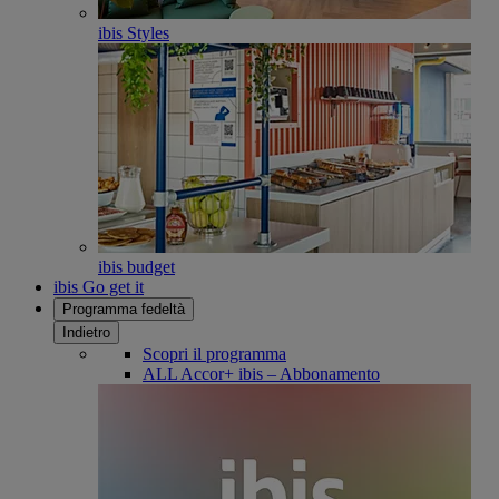
ibis Styles
ibis budget
ibis Go get it
Programma fedeltà
Indietro
Scopri il programma
ALL Accor+ ibis – Abbonamento