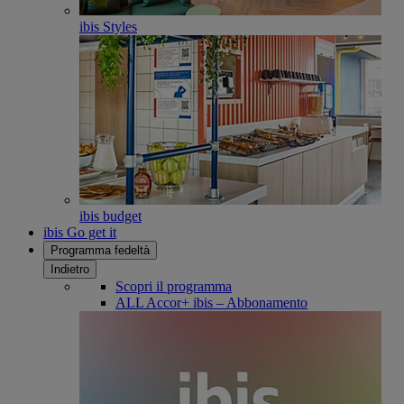
ibis Styles
ibis budget
ibis Go get it
Programma fedeltà
Indietro
Scopri il programma
ALL Accor+ ibis – Abbonamento