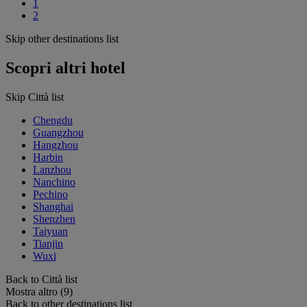
1
2
Skip other destinations list
Scopri altri hotel
Skip Città list
Chengdu
Guangzhou
Hangzhou
Harbin
Lanzhou
Nanchino
Pechino
Shanghai
Shenzhen
Taiyuan
Tianjin
Wuxi
Back to Città list
Mostra altro (9)
Back to other destinations list