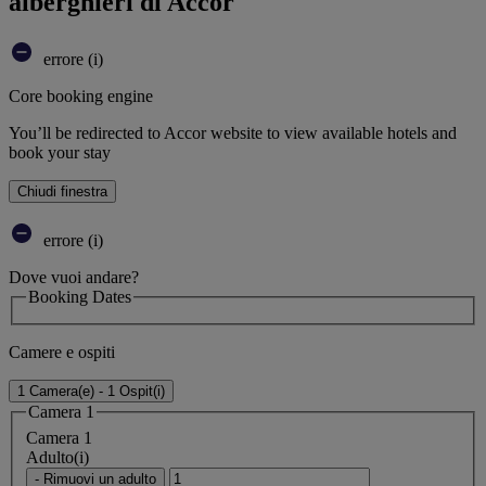
alberghieri di Accor
errore (i)
Core booking engine
You’ll be redirected to Accor website to view available hotels and
book your stay
Chiudi finestra
errore (i)
Dove vuoi andare?
Booking Dates
Camere e ospiti
1 Camera(e) - 1 Ospit(i)
Camera 1
Camera 1
Adulto(i)
- Rimuovi un adulto