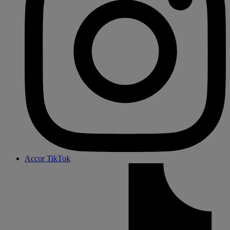
Accor TikTok