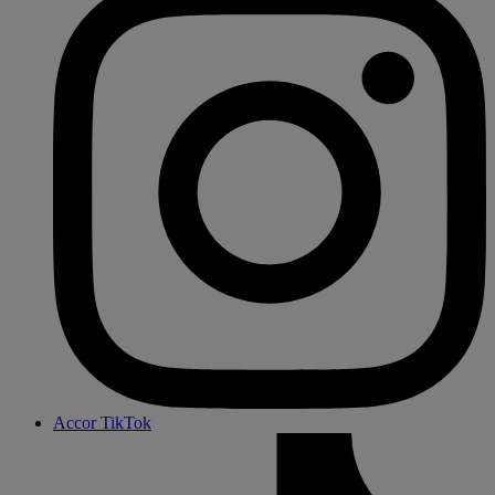
Accor TikTok