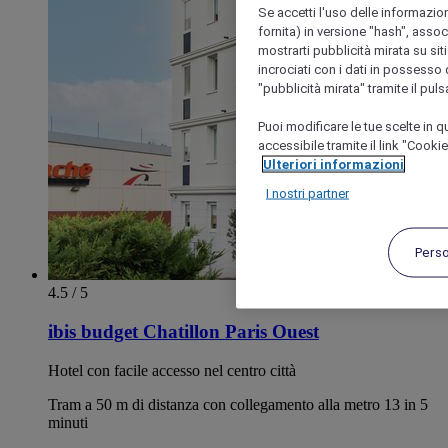
Se accetti l'uso delle informazion
fornita) in versione "hash", assoc
mostrarti pubblicità mirata su siti
incrociati con i dati in possesso d
"pubblicità mirata" tramite il pul
Puoi modificare le tue scelte in
accessibile tramite il link "Cooki
Ulteriori informazioni
I nostri partner
Pers
4.5 / 5
ibis budget Chatillon Paris Ouest
Hotel con facile accesso nel centro città
Tram a 50 m di distanza con collegamento alla metro 13 in 5
minuti