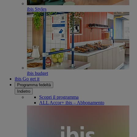
ibis Styles
ibis budget
ibis Go get it
Programma fedeltà
Indietro
Scopri il programma
ALL Accor+ ibis – Abbonamento