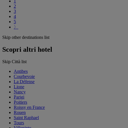
1
2
3
4
5
〉
Skip other destinations list
Scopri altri hotel
Skip Città list
Antibes
Courbevoie
La Défense
Lione
Nancy
Parigi
Poitiers
Roissy en France
Rouen
Saint Raphael
Tours
Villepinte