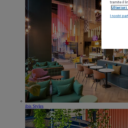
tramite il 
Ulteriori
I nostri par
ibis Styles