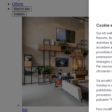
Offerte
Marchi ibis
Indietro
Cookie e
Sui siti we
Resorts, B
Activities 
accedere a i
possibile ri
prestazioni
interagire 
Per ciascun
cliccando 
Se accetti 
fornita) in
pubblicità 
possesso di
pulsante "
Puoi modif
ibis