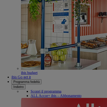
ibis budget
ibis Go get it
Programma fedeltà
Indietro
Scopri il programma
ALL Accor+ ibis – Abbonamento