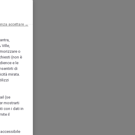
enza accettare →
antra,
Ville,
morizzare o
chiesti (non è
udience e le
nsentirti di
icità mirata.
ilizzi
ail (se
er mostrarti
i con i dati in
ite il
 accessibile