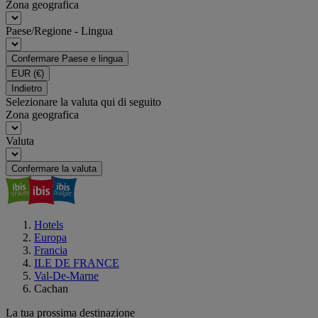
Zona geografica
Paese/Regione - Lingua
Confermare Paese e lingua
EUR
(€)
Indietro
Selezionare la valuta qui di seguito
Zona geografica
Valuta
Confermare la valuta
Hotels
Europa
Francia
ILE DE FRANCE
Val-De-Marne
Cachan
La tua prossima destinazione