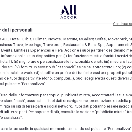
Continua s
 dati personali
b ALL, HotelF1, Ibis, Pullman, Novotel, Mercure, MGallery, Sofitel, Movenpick, M
usiness Travel, Meetings, Travelpros, Restaurants & Bars, Spa, Appartamenti & 
& Events, Limitless Experiences e Hera,
Accor e i suoi partner
desiderano me
nformazioni sul tuo dispositivo per: (i) far funzionare i siti e fornirti i servizi ri
fiutarli); (ii) migliorare e personalizzare le funzionalità dei siti; (iii) misurare l'a
 dei siti; (iv) fornirti un servizio di "cashback" se ne hai sottoscritto uno; (v) co
con i social network; (vi) stabilire un profilo dei tuoi interessi per proporti pubbl
o dei tuoi dispositivi (telefono, computer...), puoi scegliere tra questi diversi ut
sul pulsante "Personalizza".
l'uso delle informazioni per scopi di pubblicità mirata, Accor tratterà la tua e-m
 versione "hash", associata ai tuoi dati di navigazione, prenotazione e fedeltà p
mirata su siti di terze parti e social network. I tuoi dati potranno essere incrociat
 tali terze parti. Per saperne di più, consulta la sezione "pubblicità mirata" tram
Personalizza".
icare le tue scelte in qualsiasi momento cliccando sul pulsante "Personalizza"