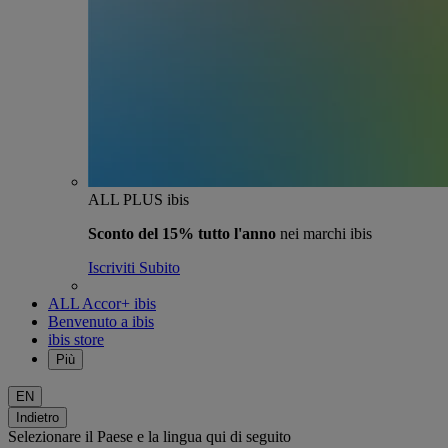
ALL PLUS ibis
Sconto del 15% tutto l'anno
nei marchi ibis
Iscriviti Subito
ALL Accor+ ibis
Benvenuto a ibis
ibis store
Più
EN
Indietro
Selezionare il Paese e la lingua qui di seguito