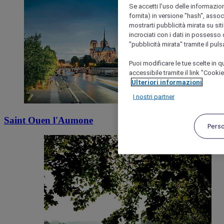
Se accetti l'uso delle informazion
fornita) in versione "hash", assoc
mostrarti pubblicità mirata su siti
incrociati con i dati in possesso d
"pubblicità mirata" tramite il pul
Puoi modificare le tue scelte in
accessibile tramite il link "Cooki
Ulteriori informazioni
I nostri partner
Saint Ouen l'Aumone
Pers