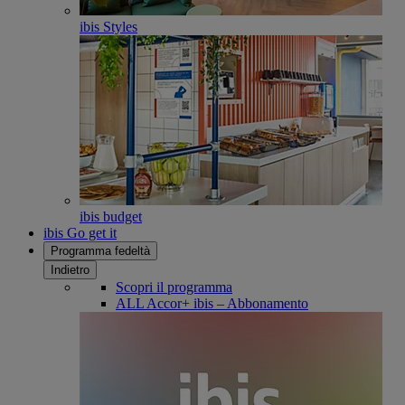
ibis Styles
ibis budget
ibis Go get it
Programma fedeltà
Indietro
Scopri il programma
ALL Accor+ ibis – Abbonamento