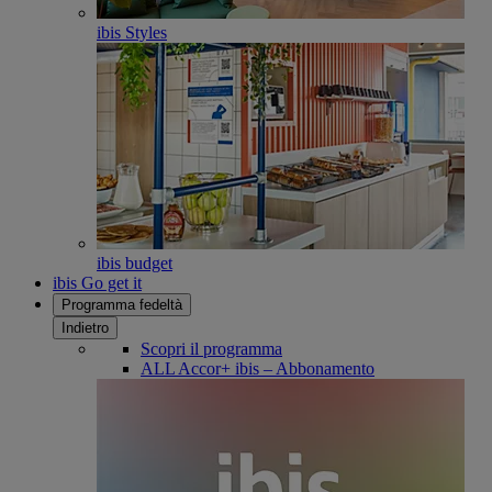
ibis Styles
ibis budget
ibis Go get it
Programma fedeltà
Indietro
Scopri il programma
ALL Accor+ ibis – Abbonamento