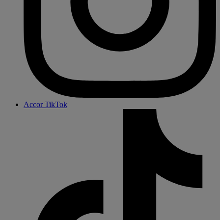
Accor TikTok