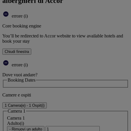
alberghieri di Accor
errore (i)
Core booking engine
You’ll be redirected to Accor website to view available hotels and
book your stay
Chiudi finestra
errore (i)
Dove vuoi andare?
Booking Dates
Camere e ospiti
1 Camera(e) - 1 Ospit(i)
Camera 1
Camera 1
Adulto(i)
- Rimuovi un adulto