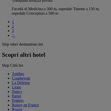
Tranquilla terrazza privata
Facoltà di Medicina a 300 m, ospedale Timone a 150 m,
ospedale Conception a 500 m
1
2
3
〉
Skip other destinations list
Scopri altri hotel
Skip Città list
Antibes
Courbevoie
La Défense
Lione
Nancy
Parigi
Poitiers
Roissy en France
Rouen