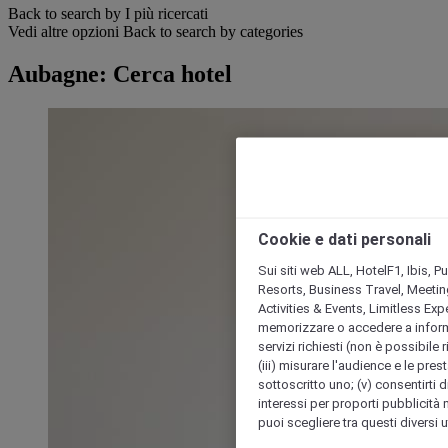
Back to search by I più ricercati
Vedi altre opzioni
Back to search by categories
Aubagne: Cerca hotel
Cookie e dati personali
Sui siti web ALL, HotelF1, Ibis, 
Resorts, Business Travel, Meetin
Activities & Events, Limitless Ex
memorizzare o accedere a informazio
servizi richiesti (non è possibile ri
(iii) misurare l'audience e le prest
sottoscritto uno; (v) consentirti di
interessi per proporti pubblicità 
puoi scegliere tra questi diversi 