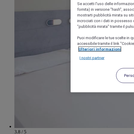
Se accetti l'uso delle informazion
fornita) in versione "hash", assoc
mostrarti pubblicità mirata su siti
incrociati con i dati in possesso d
"pubblicità mirata" tramite il pul
Puoi modificare le tue scelte in
accessibile tramite il link "Cooki
Ulteriori informazioni
I nostri partner
Pers
3.8 / 5