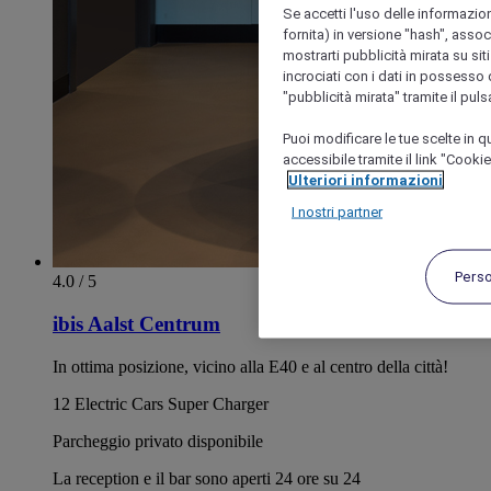
Se accetti l'uso delle informazion
fornita) in versione "hash", assoc
mostrarti pubblicità mirata su siti
incrociati con i dati in possesso d
"pubblicità mirata" tramite il pul
Puoi modificare le tue scelte in
accessibile tramite il link "Cooki
Ulteriori informazioni
I nostri partner
Pers
4.0 / 5
ibis Aalst Centrum
In ottima posizione, vicino alla E40 e al centro della città!
12 Electric Cars Super Charger
Parcheggio privato disponibile
La reception e il bar sono aperti 24 ore su 24