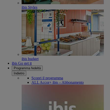
ibis Styles
ibis budget
ibis Go get it
Programma fedeltà
Indietro
Scopri il programma
ALL Accor+ ibis – Abbonamento