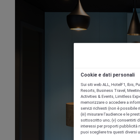
Cookie e dati personali
Sui siti web ALL, HotelF1, Ibis, 
Resorts, Business Travel, Meetin
Activities & Events, Limitless Ex
memorizzare o accedere a informazio
servizi richiesti (non è possibile ri
(iii) misurare l'audience e le prest
sottoscritto uno; (v) consentirti di
interessi per proporti pubblicità 
puoi scegliere tra questi diversi 