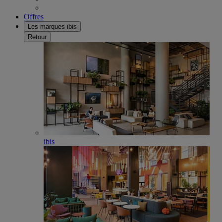
Offres
Les marques ibis
Retour
ibis