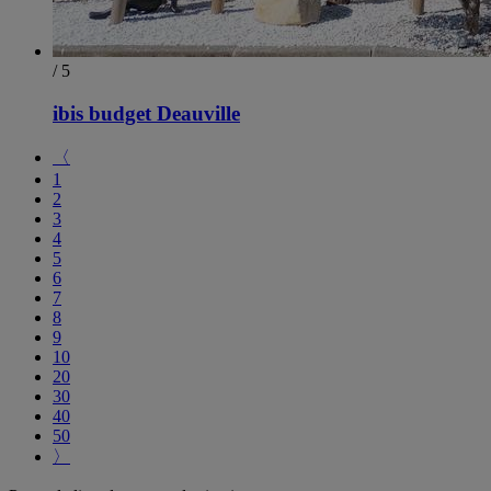
/ 5
ibis budget Deauville
〈
1
2
3
4
5
6
7
8
9
10
20
30
40
50
〉