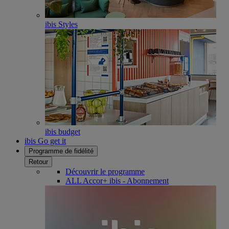
ibis Styles
ibis budget
ibis Go get it
Programme de fidélité
Retour
Découvrir le programme
ALL Accor+ ibis - Abonnement