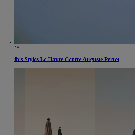
/ 5
ibis Styles Le Havre Centre Auguste Perret