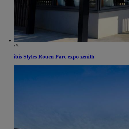
/ 5
ibis Styles Rouen Parc expo zenith