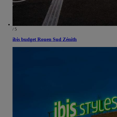
/ 5
ibis budget Rouen Sud Zénith