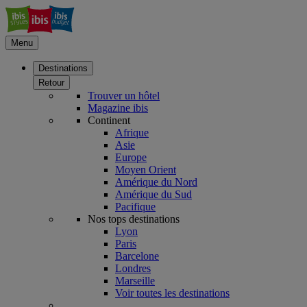
Menu
Destinations
Retour
Trouver un hôtel
Magazine ibis
Continent
Afrique
Asie
Europe
Moyen Orient
Amérique du Nord
Amérique du Sud
Pacifique
Nos tops destinations
Lyon
Paris
Barcelone
Londres
Marseille
Voir toutes les destinations