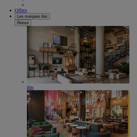
Offres
Les marques ibis
Retour
ibis