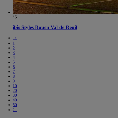
/ 5
ibis Styles Rouen Val-de-Reuil
〈
1
2
3
4
5
6
7
8
9
10
20
30
40
50
〉