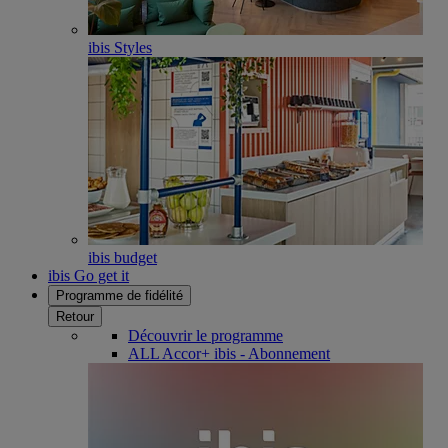
ibis Styles
ibis budget
ibis Go get it
Programme de fidélité
Retour
Découvrir le programme
ALL Accor+ ibis - Abonnement