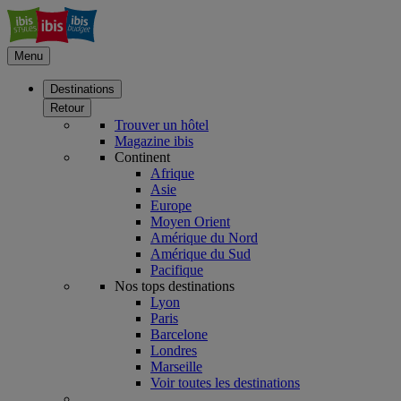
Menu
Destinations
Retour
Trouver un hôtel
Magazine ibis
Continent
Afrique
Asie
Europe
Moyen Orient
Amérique du Nord
Amérique du Sud
Pacifique
Nos tops destinations
Lyon
Paris
Barcelone
Londres
Marseille
Voir toutes les destinations