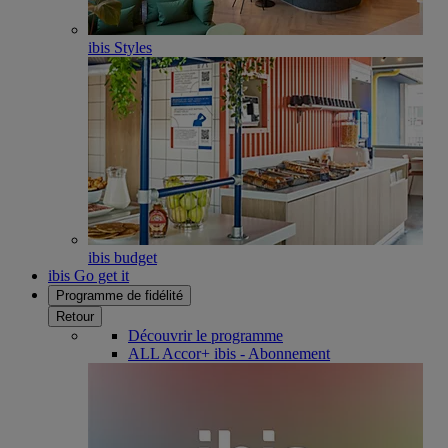
ibis Styles
ibis budget
ibis Go get it
Programme de fidélité
Retour
Découvrir le programme
ALL Accor+ ibis - Abonnement