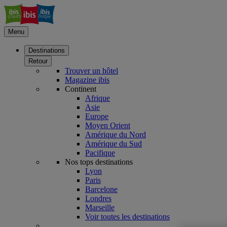
Menu
Destinations
Retour
Trouver un hôtel
Magazine ibis
Continent
Afrique
Asie
Europe
Moyen Orient
Amérique du Nord
Amérique du Sud
Pacifique
Nos tops destinations
Lyon
Paris
Barcelone
Londres
Marseille
Voir toutes les destinations