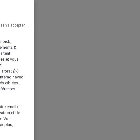
 sans accepter →
enpick,
tements &
aitent
tes et vous
t
 sites ;
(iv)
nteragir avec
és ciblées.
fférentes
tre email (si
vation et de
ux. Vos
ir plus,