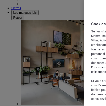
Offres
Les marques ibis
Retour
Cookies
Sur les sit
Mantra, Re
Villas, Act
stocker ou
fournir le
personnalis
vous fourn
des réseau
Pour chacu
utilisation
Si vous acc
vous l’ave
fidélité po
données po
consultez l