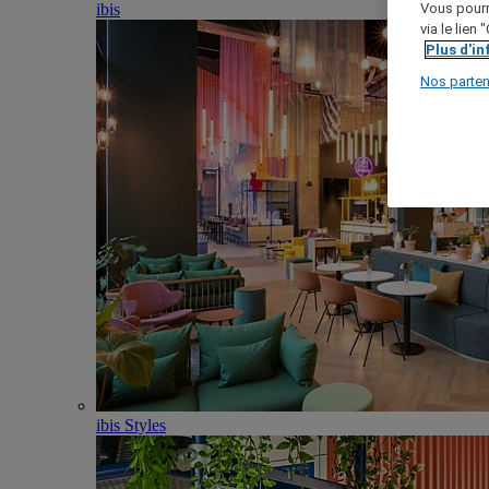
ibis
Vous pourr
via le lien
Plus d'i
Nos parten
ibis Styles