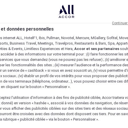
Continuer
 et données personnelles
es internet ALL, HotelF1, Ibis, Pullman, Novotel, Mercure, MGallery, Sofitel, Mov
sorts, Business Travel, Meetings, Travelpros, Restaurants & Bars, Spa, Appar
ivities & Events, Limitless Experiences et Hera,
Accor et ses partenaires
souh
 accéder à des informations sur votre terminal pour :
(i)
faire fonctionner les si
s services que vous demandez (vous ne pouvez pas les refuser) ;
(ii)
améliorer e
er les fonctionnalités des sites ;
(iii)
mesurer l'audience et la performance des
ir un service de « cashback » si vous en avez souscrit un,
(v)
vous permettre d'i
x sociaux ;
(vi)
établir un profil de vos intérêts pour vous proposer des publicit
n de vos terminaux (téléphone, ordinateur…), vous pouvez choisir entre ces di
s en cliquant sur le bouton « Personnaliser ».
eptez l’utilisation d’information à des fins de publicité ciblée, Accor traitera vo
z donné) en version « hashée », associé à vos données de navigation, de réser
ur vous afficher des publicités ciblées sur des sites tiers et des réseaux socia
urront être croisées avec des données dont disposent ces tiers. Pour en savo
a rubrique « publicité ciblée » via le bouton « Personnaliser ».