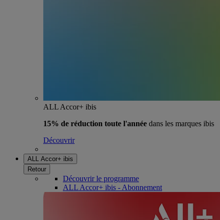
ALL Accor+ ibis
15% de réduction toute l'année
dans les marques ibis
Découvrir
ALL Accor+ ibis
Retour
Découvrir le programme
ALL Accor+ ibis - Abonnement