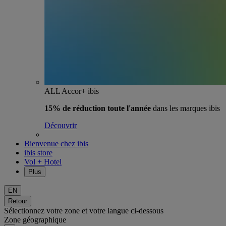
ALL Accor+ ibis
15% de réduction toute l'année
dans les marques ibis
Découvrir
Bienvenue chez ibis
ibis store
Vol + Hotel
Plus
EN
Retour
Sélectionnez votre zone et votre langue ci-dessous
Zone géographique