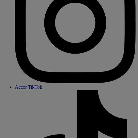
Accor TikTok