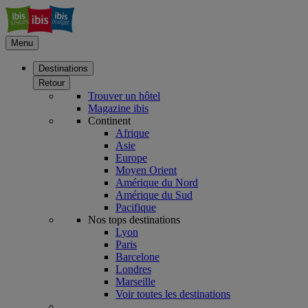
Menu
Destinations
Retour
Trouver un hôtel
Magazine ibis
Continent
Afrique
Asie
Europe
Moyen Orient
Amérique du Nord
Amérique du Sud
Pacifique
Nos tops destinations
Lyon
Paris
Barcelone
Londres
Marseille
Voir toutes les destinations