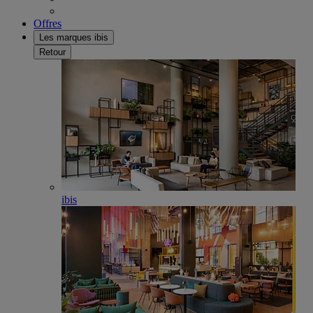
Offres
Les marques ibis
Retour
ibis