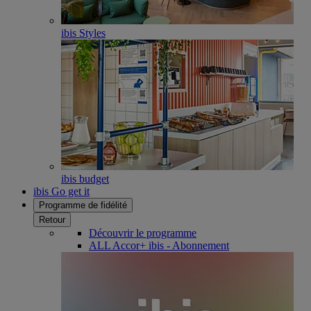
ibis Styles
ibis budget
ibis Go get it
Programme de fidélité
Retour
Découvrir le programme
ALL Accor+ ibis - Abonnement