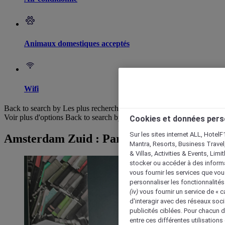
Animaux domestiques acceptés
Wifi
Back to search by Les plus recherchés
Voir plus d'options
Back to search by categories
Cookies et données pers
Sur les sites internet ALL, HotelF
Amsterdam Zuid : Parcourir les hôtels
Mantra, Resorts, Business Travel
& Villas, Activities & Events, Lim
stocker ou accéder à des informa
vous fournir les services que vo
personnaliser les fonctionnalités
(iv)
vous fournir un service de « 
d'interagir avec des réseaux soci
publicités ciblées. Pour chacun 
entre ces différentes utilisations