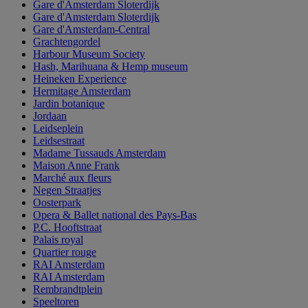
Gare d'Amsterdam Sloterdijk
Gare d'Amsterdam Sloterdijk
Gare d'Amsterdam-Central
Grachtengordel
Harbour Museum Society
Hash, Marihuana & Hemp museum
Heineken Experience
Hermitage Amsterdam
Jardin botanique
Jordaan
Leidseplein
Leidsestraat
Madame Tussauds Amsterdam
Maison Anne Frank
Marché aux fleurs
Negen Straatjes
Oosterpark
Opera & Ballet national des Pays-Bas
P.C. Hooftstraat
Palais royal
Quartier rouge
RAI Amsterdam
RAI Amsterdam
Rembrandtplein
Speeltoren