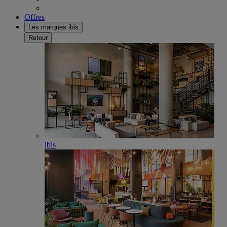
Offres
Les marques ibis
Retour
ibis