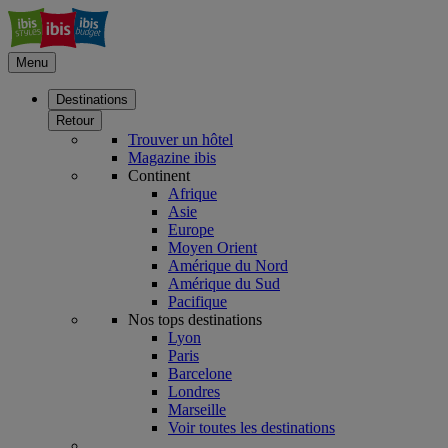
Menu
Destinations
Retour
Trouver un hôtel
Magazine ibis
Continent
Afrique
Asie
Europe
Moyen Orient
Amérique du Nord
Amérique du Sud
Pacifique
Nos tops destinations
Lyon
Paris
Barcelone
Londres
Marseille
Voir toutes les destinations