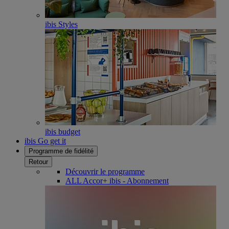
ibis Styles
ibis budget
ibis Go get it
Programme de fidélité
Retour
Découvrir le programme
ALL Accor+ ibis - Abonnement