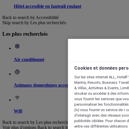
Hôtel accessible en fauteuil roulant
Back to search by Accessibilité
Skip search by Les plus recherchés
Les plus recherchés
Air conditionné
Cookies et données pers
Sur les sites internet ALL, HotelF
Mantra, Resorts, Business Travel
Animaux domestiques acceptés
& Villas, Activities & Events, Lim
stocker ou accéder à des informa
vous fournir les services que vo
personnaliser les fonctionnalités
(iv)
vous fournir un service de « 
Wifi
d'interagir avec des réseaux soci
publicités ciblées. Pour chacun 
Back to search by Les plus recherchés
entre ces différentes utilisations
Voir plus d'options
Back to search by categories