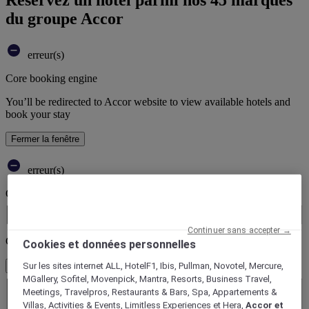
du groupe Accor
erreur(s)
Core booking engine
You’ll be redirected to Accor website to view available hotels and
book your stay
Fermer la fenêtre
erreur(s)
Où allez-vous ?
Booking Dates
Continuer sans accepter →
Combien serez-vous ?
Cookies et données personnelles
Sur les sites internet ALL, HotelF1, Ibis, Pullman, Novotel, Mercure,
1 Chambre(s) - 1 Invité(s)
Chambre 1
MGallery, Sofitel, Movenpick, Mantra, Resorts, Business Travel,
Meetings, Travelpros, Restaurants & Bars, Spa, Appartements &
Chambre 1
Villas, Activities & Events, Limitless Experiences et Hera,
Accor et
Adulte(s)