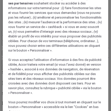
ses partenaires
souhaitent stocker ou accéder à des
- Retirer un adulte
informations sur votre terminal pour :
(i)
faire fonctionner les sites
+Ajouter un adulte
et vous fournir les services que vous demandez (vous ne pouvez
Enfant(s)
pas les refuser) ;
(ii)
améliorer et personnaliser les fonctionnalités
- Retirer un enfant
des sites ;
(iii)
mesurer l'audience et la performance des sites ;
(iv)
+Ajouter un enfant
vous fournir un service de « cashback » si vous en avez souscrit
un,
(v)
vous permettre d'interagir avec des réseaux sociaux ;
(vi)
Supprimer
établir un profil de vos intérêts pour vous proposer des publicités
ciblées. Pour chacun de vos terminaux (téléphone, ordinateur…),
Ajouter une chambre
vous pouvez choisir entre ces différentes utilisations en cliquant
sur le bouton « Personnaliser ».
Plus de critères
Si vous acceptez l’utilisation d’information à des fins de publicité
Rechercher
ciblée, Accor traitera votre email (si vous l’avez donné) en version
Où allez-vous ?
« hashée », associé à vos données de navigation, de réservation
Skip search by categories
et de fidélité pour vous afficher des publicités ciblées sur des
sites tiers et des réseaux sociaux. Vos données pourront être
Rechercher par
croisées avec des données dont disposent ces tiers. Pour en
savoir plus, consultez la rubrique « publicité ciblée » via le bouton
« Personnaliser ».
Skip search by Marques
Vous pourrez modifier vos choix à tout moment en cliquant sur le
Marques
bouton « Personnaliser » accessible via le lien "Cookies" en bas