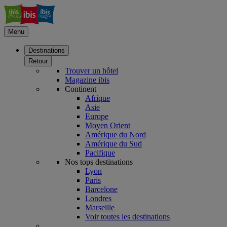
Menu
Destinations
Retour
Trouver un hôtel
Magazine ibis
Continent
Afrique
Asie
Europe
Moyen Orient
Amérique du Nord
Amérique du Sud
Pacifique
Nos tops destinations
Lyon
Paris
Barcelone
Londres
Marseille
Voir toutes les destinations