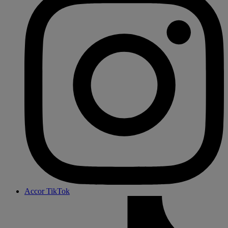
Accor TikTok