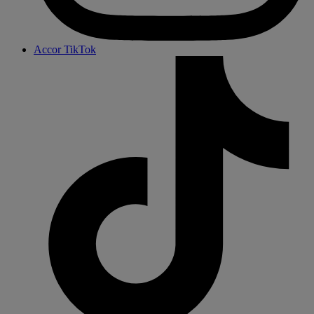
Accor TikTok