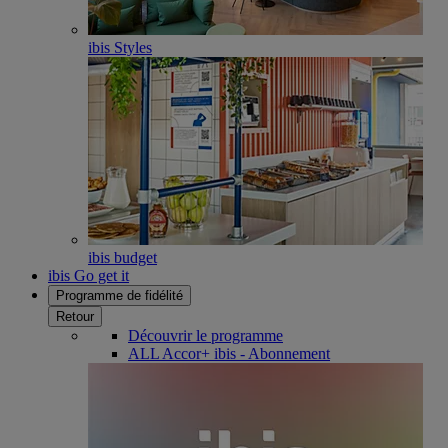
ibis Styles
ibis budget
ibis Go get it
Programme de fidélité
Retour
Découvrir le programme
ALL Accor+ ibis - Abonnement