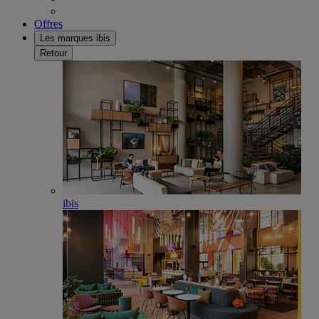
Offres
Les marques ibis
Retour
ibis