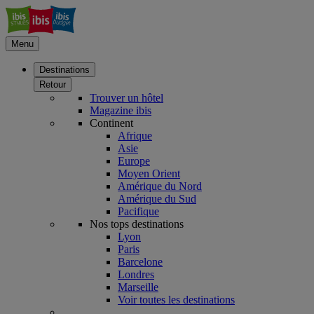
Menu
Destinations
Retour
Trouver un hôtel
Magazine ibis
Continent
Afrique
Asie
Europe
Moyen Orient
Amérique du Nord
Amérique du Sud
Pacifique
Nos tops destinations
Lyon
Paris
Barcelone
Londres
Marseille
Voir toutes les destinations