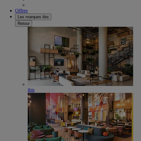
Offres
Les marques ibis
Retour
ibis