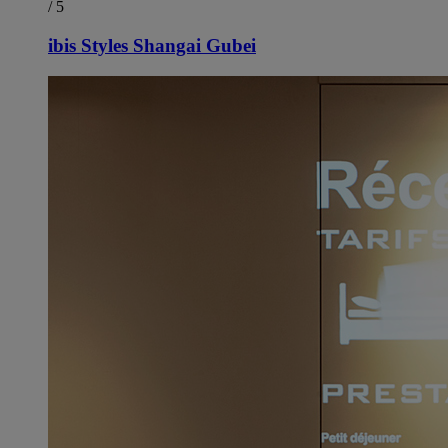
/ 5
ibis Styles Shangai Gubei