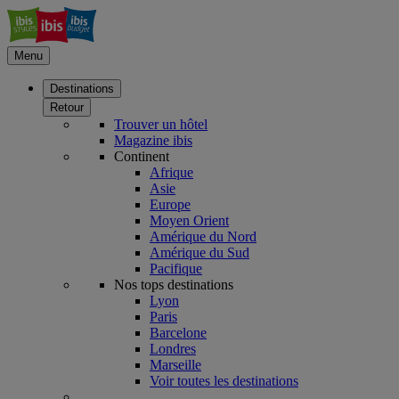
Menu
Destinations
Retour
Trouver un hôtel
Magazine ibis
Continent
Afrique
Asie
Europe
Moyen Orient
Amérique du Nord
Amérique du Sud
Pacifique
Nos tops destinations
Lyon
Paris
Barcelone
Londres
Marseille
Voir toutes les destinations