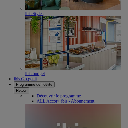
ibis Styles
ibis budget
ibis Go get it
Programme de fidélité
Retour
Découvrir le programme
ALL Accor+ ibis - Abonnement