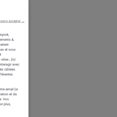
 sans accepter →
enpick,
tements &
aitent
tes et vous
t
 sites ;
(iv)
nteragir avec
és ciblées.
fférentes
tre email (si
vation et de
ux. Vos
ir plus,