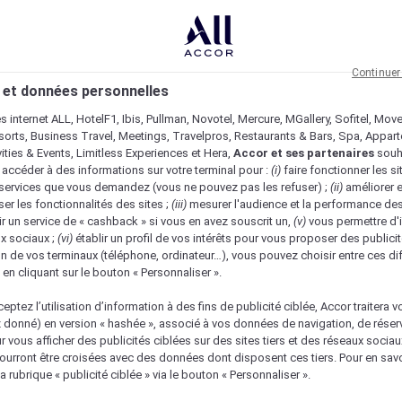
Continuer
 et données personnelles
es internet ALL, HotelF1, Ibis, Pullman, Novotel, Mercure, MGallery, Sofitel, Mov
sorts, Business Travel, Meetings, Travelpros, Restaurants & Bars, Spa, Appar
ivities & Events, Limitless Experiences et Hera,
Accor et ses partenaires
souh
 accéder à des informations sur votre terminal pour :
(i)
faire fonctionner les si
s services que vous demandez (vous ne pouvez pas les refuser) ;
(ii)
améliorer e
er les fonctionnalités des sites ;
(iii)
mesurer l'audience et la performance des
ir un service de « cashback » si vous en avez souscrit un,
(v)
vous permettre d'i
x sociaux ;
(vi)
établir un profil de vos intérêts pour vous proposer des publicit
n de vos terminaux (téléphone, ordinateur…), vous pouvez choisir entre ces di
s en cliquant sur le bouton « Personnaliser ».
eptez l’utilisation d’information à des fins de publicité ciblée, Accor traitera vo
z donné) en version « hashée », associé à vos données de navigation, de réser
ur vous afficher des publicités ciblées sur des sites tiers et des réseaux socia
urront être croisées avec des données dont disposent ces tiers. Pour en savo
a rubrique « publicité ciblée » via le bouton « Personnaliser ».