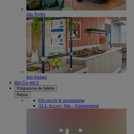
ibis Styles
ibis budget
ibis Go get it
Programme de fidélité
Retour
Découvrir le programme
ALL Accor+ ibis - Abonnement