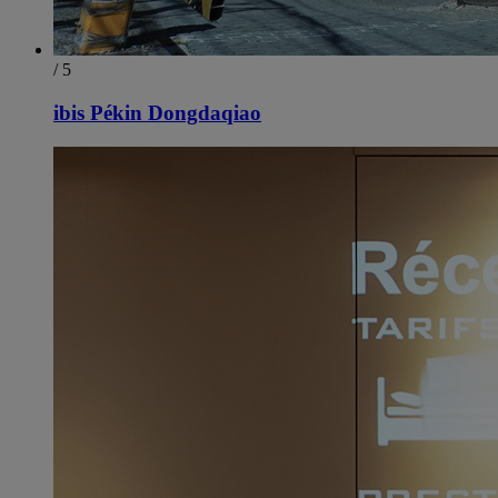
/ 5
ibis Pékin Dongdaqiao