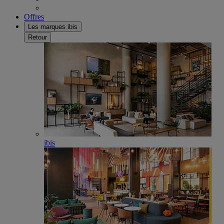
Offres
Les marques ibis
Retour
ibis