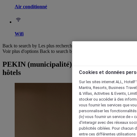
Air conditionné
Wifi
Back to search by Les plus recherchés
Voir plus d'options
Back to search by categories
PEKIN (municipalité) : Parcourir les
hôtels
Cookies et données pers
Sur les sites internet ALL, HotelF
Mantra, Resorts, Business Travel
& Villas, Activities & Events, Lim
stocker ou accéder à des informa
vous fournir les services que vo
personnaliser les fonctionnalités
(iv)
vous fournir un service de « 
d'interagir avec des réseaux soci
publicités ciblées. Pour chacun 
entre ces différentes utilisations