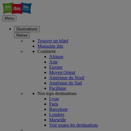
Menu
Destinations
Retour
Trouver un hôtel
Magazine ibis
Continent
Afrique
Asie
Europe
Moyen Orient
Amérique du Nord
Amérique du Sud
Pacifique
Nos tops destinations
Lyon
Paris
Barcelone
Londres
Marseille
Voir toutes les destinations