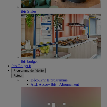
ibis Styles
ibis budget
ibis Go get it
Programme de fidélité
Retour
Découvrir le programme
ALL Accor+ ibis - Abonnement