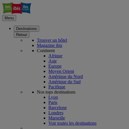
Menu
Destinations
Retour
Trouver un hôtel
Magazine ibis
Continent
Afrique
Asie
Europe
Moyen Orient
Amérique du Nord
Amérique du Sud
Pacifique
Nos tops destinations
Lyon
Paris
Barcelone
Londres
Marseille
Voir toutes les destinations