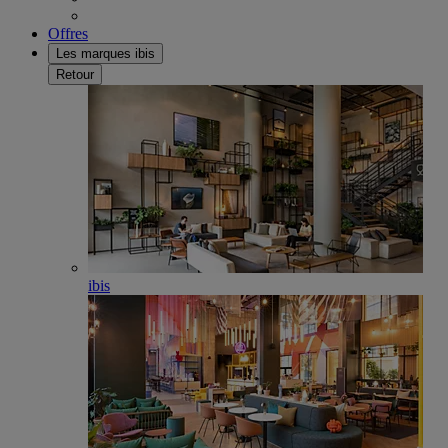
Offres
Les marques ibis
Retour
ibis