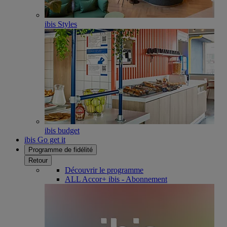
ibis Styles
ibis budget
ibis Go get it
Programme de fidélité
Retour
Découvrir le programme
ALL Accor+ ibis - Abonnement