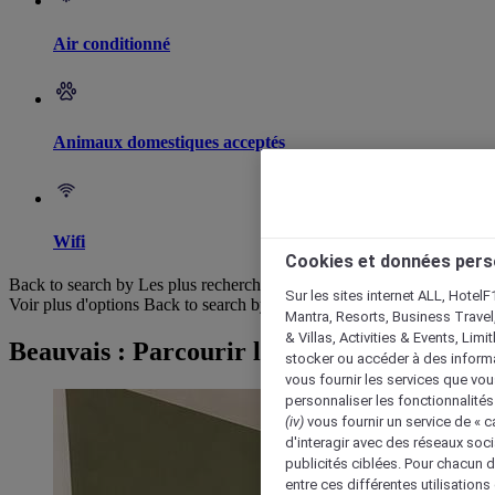
Air conditionné
Animaux domestiques acceptés
Wifi
Cookies et données pers
Back to search by Les plus recherchés
Sur les sites internet ALL, HotelF
Voir plus d'options
Back to search by categories
Mantra, Resorts, Business Travel
& Villas, Activities & Events, Lim
Beauvais : Parcourir les hôtels
stocker ou accéder à des informa
vous fournir les services que vo
personnaliser les fonctionnalités
(iv)
vous fournir un service de « 
d'interagir avec des réseaux soci
publicités ciblées. Pour chacun 
entre ces différentes utilisations