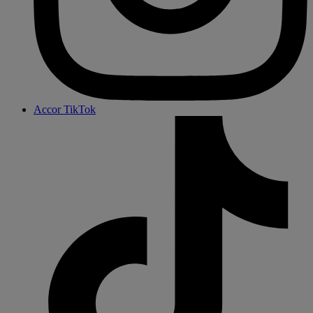
Accor TikTok