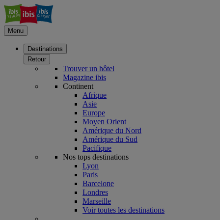
Menu
Destinations
Retour
Trouver un hôtel
Magazine ibis
Continent
Afrique
Asie
Europe
Moyen Orient
Amérique du Nord
Amérique du Sud
Pacifique
Nos tops destinations
Lyon
Paris
Barcelone
Londres
Marseille
Voir toutes les destinations