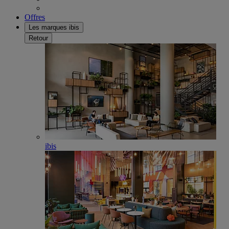
Offres
Les marques ibis
Retour
ibis