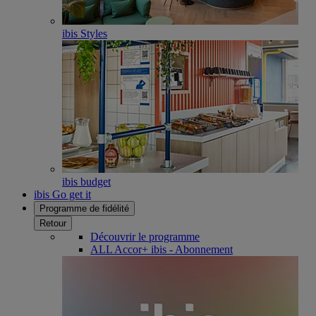
ibis Styles
ibis budget
ibis Go get it
Programme de fidélité
Retour
Découvrir le programme
ALL Accor+ ibis - Abonnement