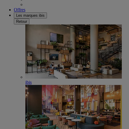
Offres
Les marques ibis
Retour
ibis