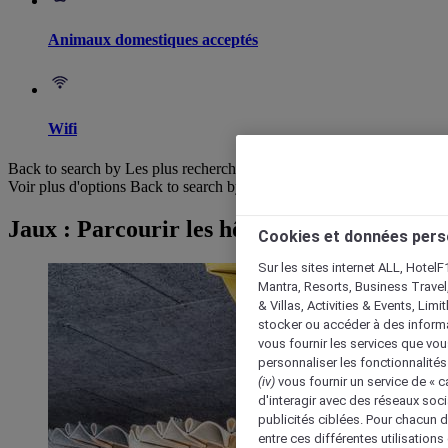
Animaux domestiques acceptés
Wifi
Back to search by Les plus recherchés
Voir plus d'options
Back to search by categories
Jaux : Parcourir les hôtels
Cookies et données pers
Sur les sites internet ALL, HotelF
Mantra, Resorts, Business Travel
& Villas, Activities & Events, Lim
stocker ou accéder à des informa
vous fournir les services que vo
personnaliser les fonctionnalités
(iv)
vous fournir un service de « 
d'interagir avec des réseaux soci
publicités ciblées. Pour chacun 
entre ces différentes utilisations