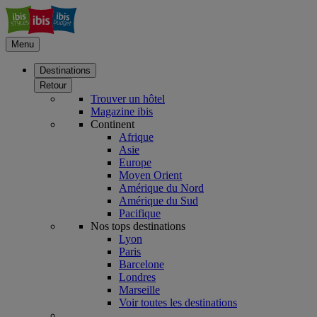
Menu
Destinations
Retour
Trouver un hôtel
Magazine ibis
Continent
Afrique
Asie
Europe
Moyen Orient
Amérique du Nord
Amérique du Sud
Pacifique
Nos tops destinations
Lyon
Paris
Barcelone
Londres
Marseille
Voir toutes les destinations